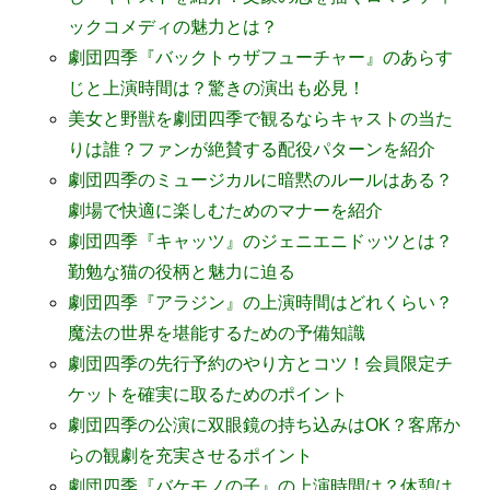
ックコメディの魅力とは？
劇団四季『バックトゥザフューチャー』のあらす
じと上演時間は？驚きの演出も必見！
美女と野獣を劇団四季で観るならキャストの当た
りは誰？ファンが絶賛する配役パターンを紹介
劇団四季のミュージカルに暗黙のルールはある？
劇場で快適に楽しむためのマナーを紹介
劇団四季『キャッツ』のジェニエニドッツとは？
勤勉な猫の役柄と魅力に迫る
劇団四季『アラジン』の上演時間はどれくらい？
魔法の世界を堪能するための予備知識
劇団四季の先行予約のやり方とコツ！会員限定チ
ケットを確実に取るためのポイント
劇団四季の公演に双眼鏡の持ち込みはOK？客席か
らの観劇を充実させるポイント
劇団四季『バケモノの子』の上演時間は？休憩は