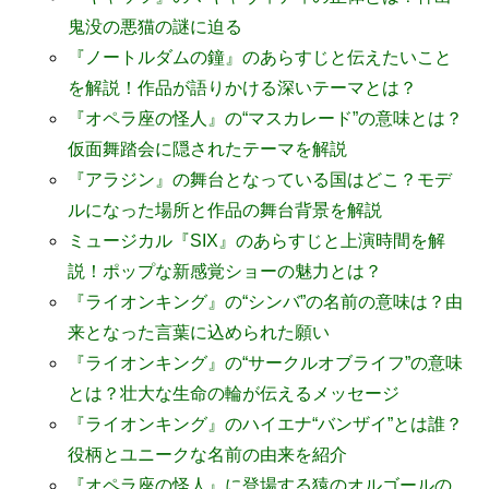
鬼没の悪猫の謎に迫る
『ノートルダムの鐘』のあらすじと伝えたいこと
を解説！作品が語りかける深いテーマとは？
『オペラ座の怪人』の“マスカレード”の意味とは？
仮面舞踏会に隠されたテーマを解説
『アラジン』の舞台となっている国はどこ？モデ
ルになった場所と作品の舞台背景を解説
ミュージカル『SIX』のあらすじと上演時間を解
説！ポップな新感覚ショーの魅力とは？
『ライオンキング』の“シンバ”の名前の意味は？由
来となった言葉に込められた願い
『ライオンキング』の“サークルオブライフ”の意味
とは？壮大な生命の輪が伝えるメッセージ
『ライオンキング』のハイエナ“バンザイ”とは誰？
役柄とユニークな名前の由来を紹介
『オペラ座の怪人』に登場する猿のオルゴールの