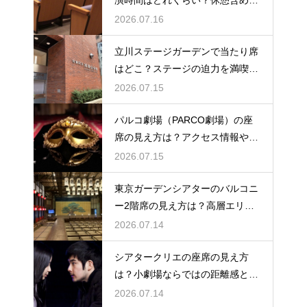
演時間はどれくらい？休憩含めた
公演の長さを解説
2026.07.16
立川ステージガーデンで当たり席
はどこ？ステージの迫力を満喫で
きるベストポジションを紹介
2026.07.15
パルコ劇場（PARCO劇場）の座
席の見え方は？アクセス情報や劇
場の特徴も徹底紹介
2026.07.15
東京ガーデンシアターのバルコニ
ー2階席の見え方は？高層エリア
からの視界と音響をチェック
2026.07.14
シアタークリエの座席の見え方
は？小劇場ならではの距離感と見
やすさを解説
2026.07.14