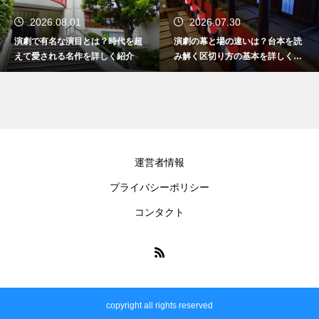
2026.08.01
2026.07.30
演劇で有名な演目とは？時代を超
演劇の幕と場の違いは？台本を読
えて愛される名作を詳しく紹介
み解く区切り方の基本を詳しく解
説
運営者情報
プライバシーポリシー
コンタクト
copyright all rights reserved