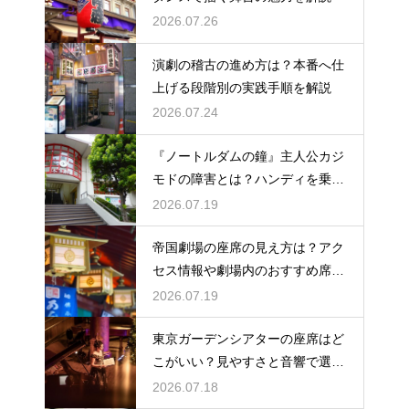
2026.07.26
演劇の稽古の進め方は？本番へ仕
上げる段階別の実践手順を解説
2026.07.24
『ノートルダムの鐘』主人公カジ
モドの障害とは？ハンディを乗り
越える姿に感動
2026.07.19
帝国劇場の座席の見え方は？アク
セス情報や劇場内のおすすめ席を
徹底ガイド
2026.07.19
東京ガーデンシアターの座席はど
こがいい？見やすさと音響で選ぶ
おすすめのポジション
2026.07.18