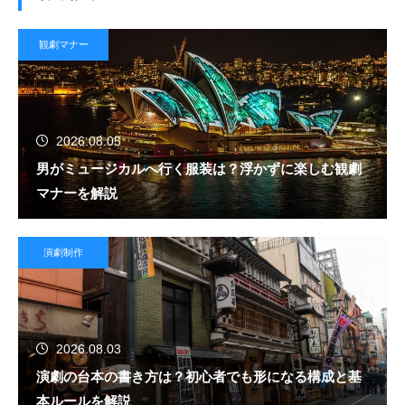
観劇マナー
2026.08.05
男がミュージカルへ行く服装は？浮かずに楽しむ観劇
マナーを解説
演劇制作
2026.08.03
演劇の台本の書き方は？初心者でも形になる構成と基
本ルールを解説