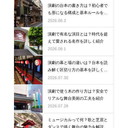
演劇の台本の書き方は？初心者で
も形になる構成と基本ルールを解
説
2026.08.3
演劇で有名な演目とは？時代を超
えて愛される名作を詳しく紹介
2026.08.1
演劇の幕と場の違いは？台本を読
み解く区切り方の基本を詳しく解
説
2026.07.30
演劇で使う木の作り方は？安全で
リアルな舞台美術の工夫を紹介
2026.07.28
ミュージカルって何？歌と芝居と
ダンスで描く舞台の魅力を解説