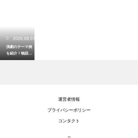
2026.08.07
演劇のテーマ例
を紹介！物語の
核が見つかる発
想の広げ方を解
説
2026.08.05
運営者情報
男がミュージカ
プライバシーポリシー
ルへ行く服装
は？浮かずに楽
コンタクト
しむ観劇マナー
を解説