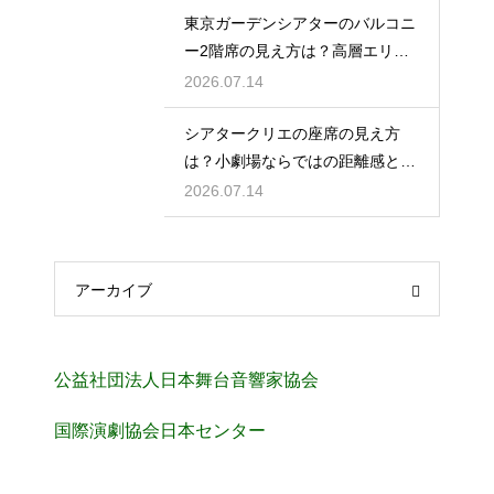
東京ガーデンシアターのバルコニ
ー2階席の見え方は？高層エリア
からの視界と音響をチェック
2026.07.14
シアタークリエの座席の見え方
は？小劇場ならではの距離感と見
やすさを解説
2026.07.14
アーカイブ
公益社団法人日本舞台音響家協会
国際演劇協会日本センター