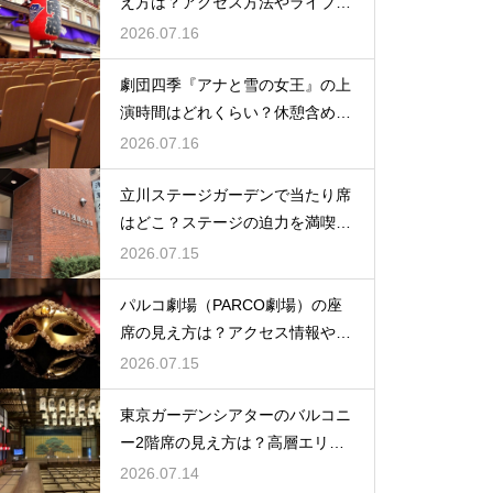
え方は？アクセス方法やライブを
楽しむポイントを紹介
2026.07.16
劇団四季『アナと雪の女王』の上
演時間はどれくらい？休憩含めた
公演の長さを解説
2026.07.16
立川ステージガーデンで当たり席
はどこ？ステージの迫力を満喫で
きるベストポジションを紹介
2026.07.15
パルコ劇場（PARCO劇場）の座
席の見え方は？アクセス情報や劇
場の特徴も徹底紹介
2026.07.15
東京ガーデンシアターのバルコニ
ー2階席の見え方は？高層エリア
からの視界と音響をチェック
2026.07.14