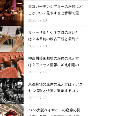
東京ガーデンシアターの座席はど
こがいい？見やすさと音響で選ぶ
おすすめのポジション
2026.07.18
リハーサルとゲネプロの違いと
は？本番前の稽古工程と最終チェ
ックの意味を解説
2026.07.18
神奈川芸術劇場の座席の見え方
は？アクセス情報に加え劇場の魅
力を徹底解説
2026.07.17
京都劇場の座席の見え方は？アク
セス情報と快適に観劇するコツを
事前にチェック
2026.07.17
Zepp大阪ベイサイドの座席の見