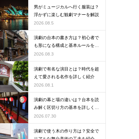
男がミュージカルへ行く服装は？
浮かずに楽しむ観劇マナーを解説
2026.08.5
演劇の台本の書き方は？初心者で
も形になる構成と基本ルールを解
説
2026.08.3
演劇で有名な演目とは？時代を超
えて愛される名作を詳しく紹介
2026.08.1
演劇の幕と場の違いは？台本を読
み解く区切り方の基本を詳しく解
説
2026.07.30
演劇で使う木の作り方は？安全で
リアルな舞台美術の工夫を紹介