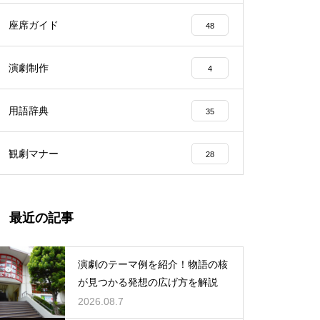
座席ガイド
48
演劇制作
4
用語辞典
35
観劇マナー
28
最近の記事
演劇のテーマ例を紹介！物語の核
が見つかる発想の広げ方を解説
2026.08.7