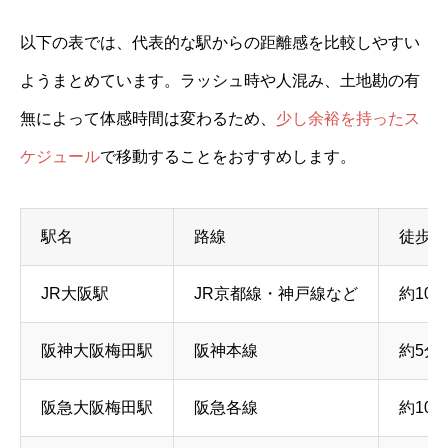
以下の表では、代表的な駅からの距離感を比較しやすい
ようまとめています。ラッシュ時や人混み、土地勘の有
無によって体感時間は変わるため、
少し余裕を持ったス
ケジュール
で移動することをおすすめします。
駅名
路線
徒歩時
JR大阪駅
JR京都線・神戸線など
約10
阪神大阪梅田駅
阪神本線
約5分
阪急大阪梅田駅
阪急各線
約10