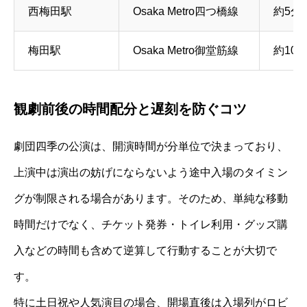
西梅田駅
Osaka Metro四つ橋線
約5分
梅田駅
Osaka Metro御堂筋線
約10〜
観劇前後の時間配分と遅刻を防ぐコツ
劇団四季の公演は、開演時間が分単位で決まっており、
上演中は演出の妨げにならないよう途中入場のタイミン
グが制限される場合があります。そのため、単純な移動
時間だけでなく、チケット発券・トイレ利用・グッズ購
入などの時間も含めて逆算して行動することが大切で
す。
特に土日祝や人気演目の場合、開場直後は入場列がロビ