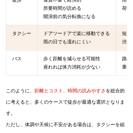
所要時間が読める
荷物
開演前の気分転換になる
タクシー
ドアツードアで楽に移動できる
短距
雨の日でも濡れにくい
渋滞
バス
歩く距離を減らせる可能性
路線
座れれば体力消耗が少ない
乗り
このように、
距離とコスト、時間の読みやすさ
を総合的
に考えると、多くのケースで徒歩が最適な選択となりま
す。
ただし、体調や天候に不安がある場合は、タクシーを組