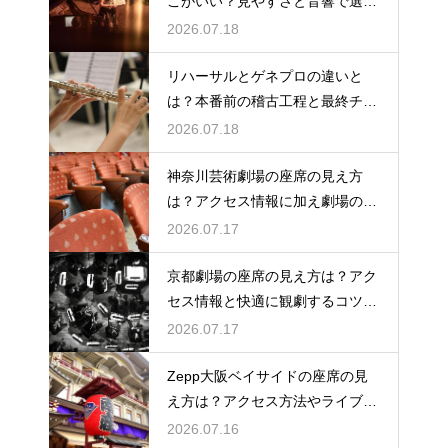
こがいい？見やすさと音響で選ぶ
おすすめのポジション
2026.07.18
リハーサルとゲネプロの違いと
は？本番前の稽古工程と最終チェ
ックの意味を解説
2026.07.18
神奈川芸術劇場の座席の見え方
は？アクセス情報に加え劇場の魅
力を徹底解説
2026.07.17
京都劇場の座席の見え方は？アク
セス情報と快適に観劇するコツを
事前にチェック
2026.07.17
Zepp大阪ベイサイドの座席の見
え方は？アクセス方法やライブを
楽しむポイントを紹介
2026.07.16