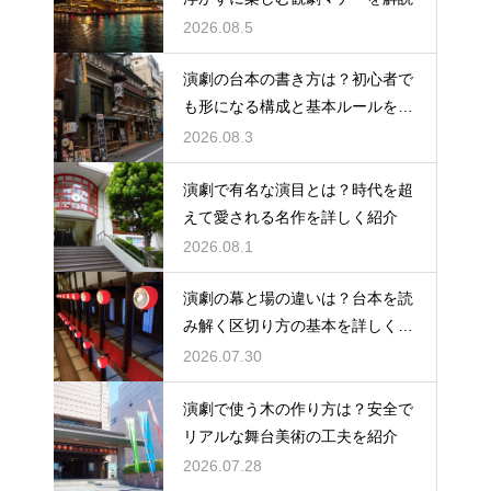
2026.08.5
演劇の台本の書き方は？初心者で
も形になる構成と基本ルールを解
説
2026.08.3
演劇で有名な演目とは？時代を超
えて愛される名作を詳しく紹介
2026.08.1
演劇の幕と場の違いは？台本を読
み解く区切り方の基本を詳しく解
説
2026.07.30
演劇で使う木の作り方は？安全で
リアルな舞台美術の工夫を紹介
2026.07.28