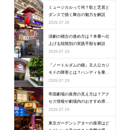
ミュージカルって何？歌と芝居と
ダンスで描く舞台の魅力を解説
2026.07.26
演劇の稽古の進め方は？本番へ仕
上げる段階別の実践手順を解説
2026.07.24
『ノートルダムの鐘』主人公カジ
モドの障害とは？ハンディを乗り
越える姿に感動
2026.07.19
帝国劇場の座席の見え方は？アク
セス情報や劇場内のおすすめ席を
徹底ガイド
2026.07.19
東京ガーデンシアターの座席はど