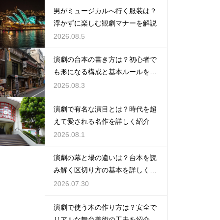
男がミュージカルへ行く服装は？
浮かずに楽しむ観劇マナーを解説
2026.08.5
演劇の台本の書き方は？初心者で
も形になる構成と基本ルールを解
説
2026.08.3
演劇で有名な演目とは？時代を超
えて愛される名作を詳しく紹介
2026.08.1
演劇の幕と場の違いは？台本を読
み解く区切り方の基本を詳しく解
説
2026.07.30
演劇で使う木の作り方は？安全で
リアルな舞台美術の工夫を紹介