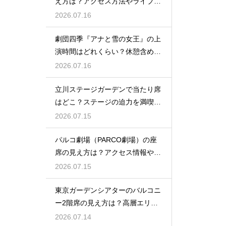
え方は？アクセス方法やライブを
楽しむポイントを紹介
2026.07.16
劇団四季『アナと雪の女王』の上
演時間はどれくらい？休憩含めた
公演の長さを解説
2026.07.16
立川ステージガーデンで当たり席
はどこ？ステージの迫力を満喫で
きるベストポジションを紹介
2026.07.15
パルコ劇場（PARCO劇場）の座
席の見え方は？アクセス情報や劇
場の特徴も徹底紹介
2026.07.15
東京ガーデンシアターのバルコニ
ー2階席の見え方は？高層エリア
からの視界と音響をチェック
2026.07.14