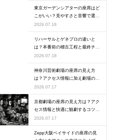
東京ガーデンシアターの座席はど
こがいい？見やすさと音響で選ぶ
おすすめのポジション
2026.07.18
リハーサルとゲネプロの違いと
は？本番前の稽古工程と最終チェ
ックの意味を解説
2026.07.18
神奈川芸術劇場の座席の見え方
は？アクセス情報に加え劇場の魅
力を徹底解説
2026.07.17
京都劇場の座席の見え方は？アク
セス情報と快適に観劇するコツを
事前にチェック
2026.07.17
Zepp大阪ベイサイドの座席の見