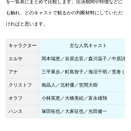
を一覧表にまとめて比較します。出演期間や特徴などに
も触れ、どのキャストで観るかの判断材料にしていただ
ければと思います。
キャラクター
主な人気キャスト
エルサ
岡本瑞恵／谷原志音／森川温子／中原詩乃
アナ
三平果歩／町島智子／海沼千明／荒巻くる
クリストフ
南晶人／北村優／笠間大樹
オラフ
小林英恵／大橋美絵／富永雄翔
ハンス
塚田拓也／大家征也／光田健一