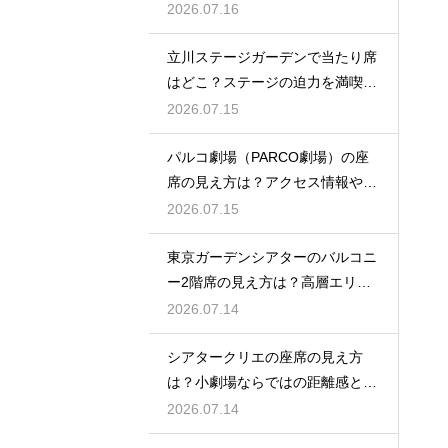
公演の長さを解説
2026.07.16
立川ステージガーデンで当たり席
はどこ？ステージの迫力を満喫で
きるベストポジションを紹介
2026.07.15
パルコ劇場（PARCO劇場）の座
席の見え方は？アクセス情報や劇
場の特徴も徹底紹介
2026.07.15
東京ガーデンシアターのバルコニ
ー2階席の見え方は？高層エリア
からの視界と音響をチェック
2026.07.14
シアタークリエの座席の見え方
は？小劇場ならではの距離感と見
やすさを解説
2026.07.14