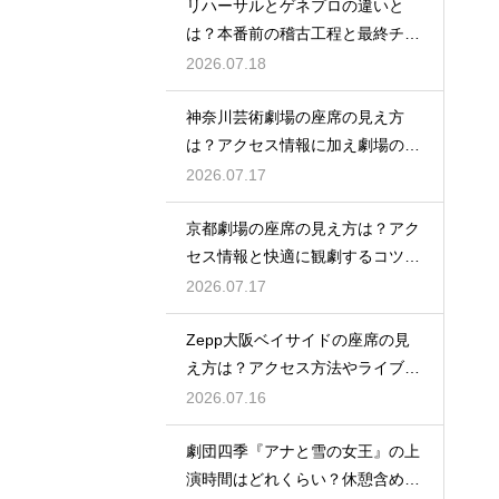
リハーサルとゲネプロの違いと
は？本番前の稽古工程と最終チェ
ックの意味を解説
2026.07.18
神奈川芸術劇場の座席の見え方
は？アクセス情報に加え劇場の魅
力を徹底解説
2026.07.17
京都劇場の座席の見え方は？アク
セス情報と快適に観劇するコツを
事前にチェック
2026.07.17
Zepp大阪ベイサイドの座席の見
え方は？アクセス方法やライブを
楽しむポイントを紹介
2026.07.16
劇団四季『アナと雪の女王』の上
演時間はどれくらい？休憩含めた