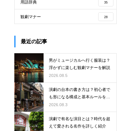
用語辞典
35
観劇マナー
28
最近の記事
男がミュージカルへ行く服装は？
浮かずに楽しむ観劇マナーを解説
2026.08.5
演劇の台本の書き方は？初心者で
も形になる構成と基本ルールを解
説
2026.08.3
演劇で有名な演目とは？時代を超
えて愛される名作を詳しく紹介