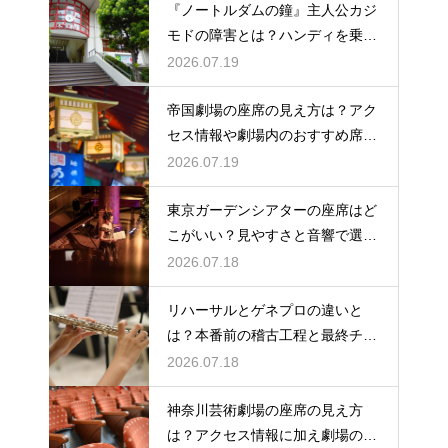
『ノートルダムの鐘』主人公カジ
モドの障害とは？ハンディを乗り
越える姿に感動
2026.07.19
帝国劇場の座席の見え方は？アク
セス情報や劇場内のおすすめ席を
徹底ガイド
2026.07.19
東京ガーデンシアターの座席はど
こがいい？見やすさと音響で選ぶ
おすすめのポジション
2026.07.18
リハーサルとゲネプロの違いと
は？本番前の稽古工程と最終チェ
ックの意味を解説
2026.07.18
神奈川芸術劇場の座席の見え方
は？アクセス情報に加え劇場の魅