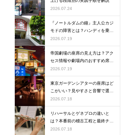
上げる段階別の実践手順を解説
2026.07.24
『ノートルダムの鐘』主人公カジ
モドの障害とは？ハンディを乗り
越える姿に感動
2026.07.19
帝国劇場の座席の見え方は？アク
セス情報や劇場内のおすすめ席を
徹底ガイド
2026.07.19
東京ガーデンシアターの座席はど
こがいい？見やすさと音響で選ぶ
おすすめのポジション
2026.07.18
リハーサルとゲネプロの違いと
は？本番前の稽古工程と最終チェ
ックの意味を解説
2026.07.18