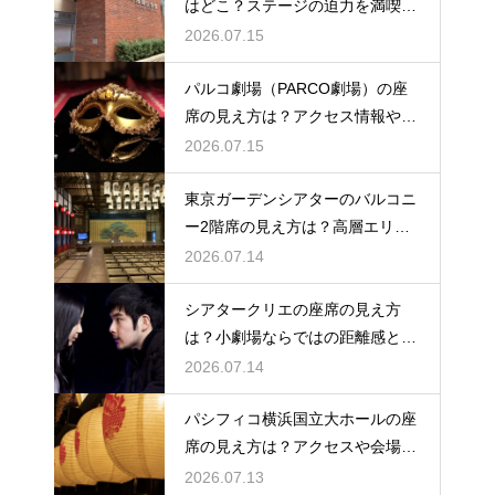
はどこ？ステージの迫力を満喫で
きるベストポジションを紹介
2026.07.15
パルコ劇場（PARCO劇場）の座
席の見え方は？アクセス情報や劇
場の特徴も徹底紹介
2026.07.15
東京ガーデンシアターのバルコニ
ー2階席の見え方は？高層エリア
からの視界と音響をチェック
2026.07.14
シアタークリエの座席の見え方
は？小劇場ならではの距離感と見
やすさを解説
2026.07.14
パシフィコ横浜国立大ホールの座
席の見え方は？アクセスや会場の
規模感も徹底チェック
2026.07.13