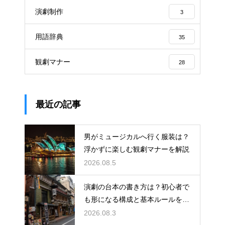
演劇制作
3
用語辞典
35
観劇マナー
28
最近の記事
男がミュージカルへ行く服装は？
浮かずに楽しむ観劇マナーを解説
2026.08.5
演劇の台本の書き方は？初心者で
も形になる構成と基本ルールを解
説
2026.08.3