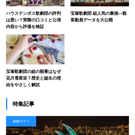
ハウステンボス歌劇団の評判
宝塚歌劇団 組人気の裏側―観
は悪い？実際の口コミと公演
客動員データを大公開
内容から評価を検証
宝塚歌劇団の組の順番はなぜ
花月雪星宙？歴史と誕生の理
由をやさしく解説
特集記事
観劇マナー