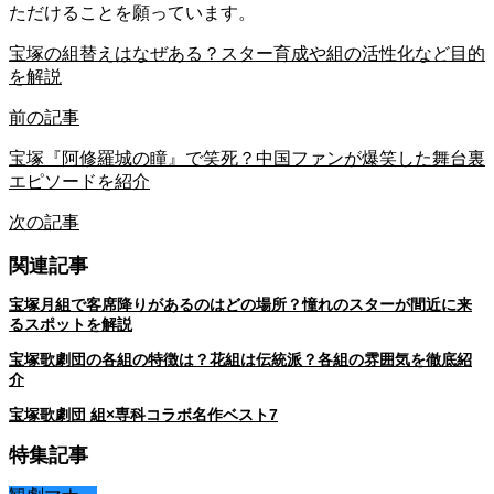
ただけることを願っています。
宝塚の組替えはなぜある？スター育成や組の活性化など目的
を解説
前の記事
宝塚『阿修羅城の瞳』で笑死？中国ファンが爆笑した舞台裏
エピソードを紹介
次の記事
関連記事
宝塚月組で客席降りがあるのはどの場所？憧れのスターが間近に来
るスポットを解説
宝塚歌劇団の各組の特徴は？花組は伝統派？各組の雰囲気を徹底紹
介
宝塚歌劇団 組×専科コラボ名作ベスト7
特集記事