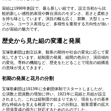
宙組は1998年創設で、最も新しい組です。設立当初から比
較的新しい感性的表現や舞台演出のモダンさ、若さと柔軟さ
を持ち味としています。演目の幅も広く、群舞、大型ミュー
ジカル、コーラス表現など、多様性を重視する方向性が強い
のが宙組の魅力です。
歴史から見た組の変遷と発展
宝塚歌劇団は創立以来、観客の期待や社会の変化に応じて変
化してきています。組制度の発展、組間の色分け、演目傾向
の変化、専科の機能など、歴史をたどることで現在の組構造
の意味が見えてきます。
初期の発展と花月の分割
宝塚歌劇団は1913年に全劇団体制でスタートしましたが、
公演数と団員数の増加に伴い、1921年に花組と月組が設立
されました。これは組制度の始まりであり、現在もその基本
的な枠組みを支える根源です。この分割は、観客需要の拡大
と団員育成の両方に対応するためのものでした。