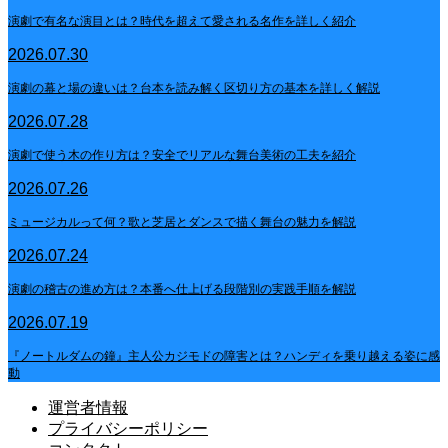
演劇で有名な演目とは？時代を超えて愛される名作を詳しく紹介
2026.07.30
演劇の幕と場の違いは？台本を読み解く区切り方の基本を詳しく解説
2026.07.28
演劇で使う木の作り方は？安全でリアルな舞台美術の工夫を紹介
2026.07.26
ミュージカルって何？歌と芝居とダンスで描く舞台の魅力を解説
2026.07.24
演劇の稽古の進め方は？本番へ仕上げる段階別の実践手順を解説
2026.07.19
『ノートルダムの鐘』主人公カジモドの障害とは？ハンディを乗り越える姿に感
動
運営者情報
プライバシーポリシー