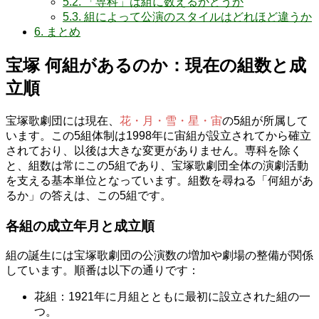
5.2.
「専科」は組に数えるかどうか
5.3.
組によって公演のスタイルはどれほど違うか
6.
まとめ
宝塚 何組があるのか：現在の組数と成
立順
宝塚歌劇団には現在、
花・月・雪・星・宙
の5組が所属して
います。この5組体制は1998年に宙組が設立されてから確立
されており、以後は大きな変更がありません。専科を除く
と、組数は常にこの5組であり、宝塚歌劇団全体の演劇活動
を支える基本単位となっています。組数を尋ねる「何組があ
るか」の答えは、この5組です。
各組の成立年月と成立順
組の誕生には宝塚歌劇団の公演数の増加や劇場の整備が関係
しています。順番は以下の通りです：
花組：1921年に月組とともに最初に設立された組の一
つ。