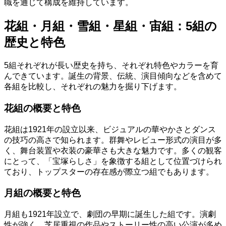
職を通じて構成を維持しています。
花組・月組・雪組・星組・宙組：5組の
歴史と特色
5組それぞれが長い歴史を持ち、それぞれ特色やカラーを育
んできています。誕生の背景、伝統、演目傾向などを含めて
各組を比較し、それぞれの魅力を掘り下げます。
花組の概要と特色
花組は1921年の設立以来、ビジュアルの華やかさとダンス
の技巧の高さで知られます。群舞やレビュー形式の演目が多
く、舞台装置や衣装の豪華さも大きな魅力です。多くの観客
にとって、「宝塚らしさ」を象徴する組として位置づけられ
ており、トップスターの存在感が際立つ組でもあります。
月組の概要と特色
月組も1921年設立で、劇団の早期に誕生した組です。演劇
性が強く、芝居重視の作品やストーリー性の高い公演が多め