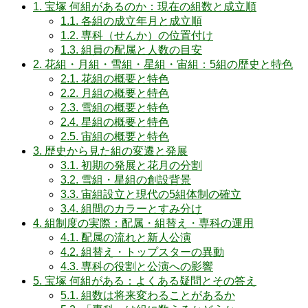
1.
宝塚 何組があるのか：現在の組数と成立順
1.1.
各組の成立年月と成立順
1.2.
専科（せんか）の位置付け
1.3.
組員の配属と人数の目安
2.
花組・月組・雪組・星組・宙組：5組の歴史と特色
2.1.
花組の概要と特色
2.2.
月組の概要と特色
2.3.
雪組の概要と特色
2.4.
星組の概要と特色
2.5.
宙組の概要と特色
3.
歴史から見た組の変遷と発展
3.1.
初期の発展と花月の分割
3.2.
雪組・星組の創設背景
3.3.
宙組設立と現代の5組体制の確立
3.4.
組間のカラーとすみ分け
4.
組制度の実際：配属・組替え・専科の運用
4.1.
配属の流れと新人公演
4.2.
組替え・トップスターの異動
4.3.
専科の役割と公演への影響
5.
宝塚 何組がある：よくある疑問とその答え
5.1.
組数は将来変わることがあるか