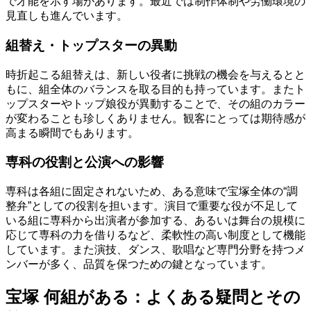
で才能を示す場があります。最近では制作体制や労働環境の
見直しも進んでいます。
組替え・トップスターの異動
時折起こる組替えは、新しい役者に挑戦の機会を与えるとと
もに、組全体のバランスを取る目的も持っています。またト
ップスターやトップ娘役が異動することで、その組のカラー
が変わることも珍しくありません。観客にとっては期待感が
高まる瞬間でもあります。
専科の役割と公演への影響
専科は各組に固定されないため、ある意味で宝塚全体の“調
整弁”としての役割を担います。演目で重要な役が不足して
いる組に専科から出演者が参加する、あるいは舞台の規模に
応じて専科の力を借りるなど、柔軟性の高い制度として機能
しています。また演技、ダンス、歌唱など専門分野を持つメ
ンバーが多く、品質を保つための鍵となっています。
宝塚 何組がある：よくある疑問とその