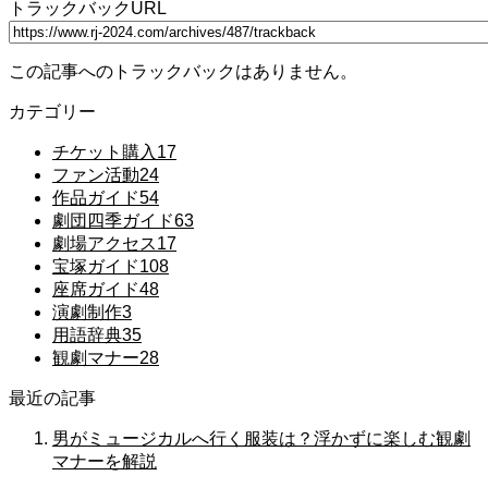
トラックバックURL
この記事へのトラックバックはありません。
カテゴリー
チケット購入
17
ファン活動
24
作品ガイド
54
劇団四季ガイド
63
劇場アクセス
17
宝塚ガイド
108
座席ガイド
48
演劇制作
3
用語辞典
35
観劇マナー
28
最近の記事
男がミュージカルへ行く服装は？浮かずに楽しむ観劇
マナーを解説