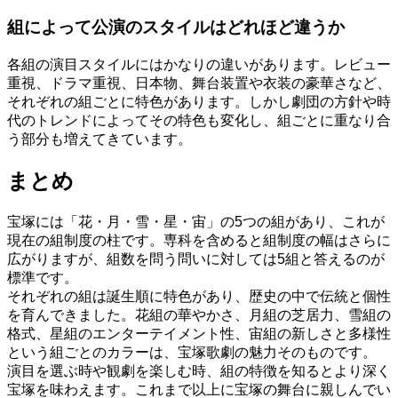
組によって公演のスタイルはどれほど違うか
各組の演目スタイルにはかなりの違いがあります。レビュー
重視、ドラマ重視、日本物、舞台装置や衣装の豪華さなど、
それぞれの組ごとに特色があります。しかし劇団の方針や時
代のトレンドによってその特色も変化し、組ごとに重なり合
う部分も増えてきています。
まとめ
宝塚には「花・月・雪・星・宙」の5つの組があり、これが
現在の組制度の柱です。専科を含めると組制度の幅はさらに
広がりますが、組数を問う問いに対しては5組と答えるのが
標準です。
それぞれの組は誕生順に特色があり、歴史の中で伝統と個性
を育んできました。花組の華やかさ、月組の芝居力、雪組の
格式、星組のエンターテイメント性、宙組の新しさと多様性
という組ごとのカラーは、宝塚歌劇の魅力そのものです。
演目を選ぶ時や観劇を楽しむ時、組の特徴を知るとより深く
宝塚を味わえます。これまで以上に宝塚の舞台に親しんでい