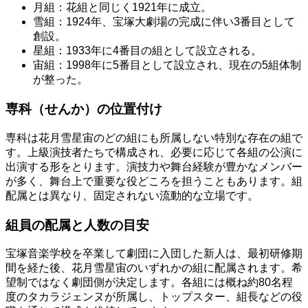
月組：花組と同じく1921年に成立。
雪組：1924年、宝塚大劇場の完成に伴い3番目として
創設。
星組：1933年に4番目の組として設立される。
宙組：1998年に5番目として設立され、現在の5組体制
が整った。
専科（せんか）の位置付け
専科は花月雪星宙のどの組にも所属しない特別な存在の組で
す。上級演技者たちで構成され、必要に応じて各組の公演に
出演する形をとります。演技力や舞台経験が豊かなメンバー
が多く、舞台上で重要な役どころを担うこともあります。組
配属とは異なり、固定されない流動的な立場です。
組員の配属と人数の目安
宝塚音楽学校を卒業して劇団に入団した新人は、最初研修期
間を経た後、花月雪星宙のいずれかの組に配属されます。希
望制ではなく劇団側が決定します。各組には概ね約80名程
度のタカラジェンヌが所属し、トップスター、組長などの役