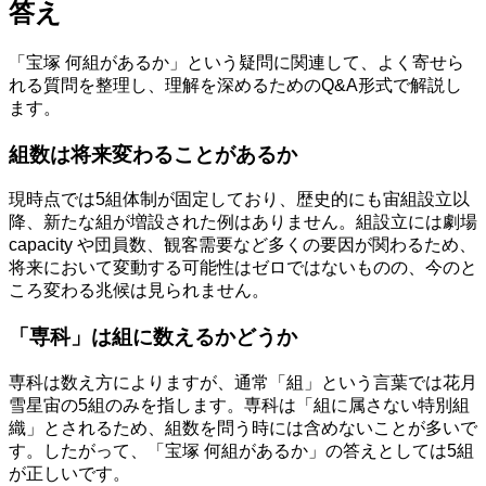
答え
「宝塚 何組があるか」という疑問に関連して、よく寄せら
れる質問を整理し、理解を深めるためのQ&A形式で解説し
ます。
組数は将来変わることがあるか
現時点では5組体制が固定しており、歴史的にも宙組設立以
降、新たな組が増設された例はありません。組設立には劇場
capacity や団員数、観客需要など多くの要因が関わるため、
将来において変動する可能性はゼロではないものの、今のと
ころ変わる兆候は見られません。
「専科」は組に数えるかどうか
専科は数え方によりますが、通常「組」という言葉では花月
雪星宙の5組のみを指します。専科は「組に属さない特別組
織」とされるため、組数を問う時には含めないことが多いで
す。したがって、「宝塚 何組があるか」の答えとしては5組
が正しいです。