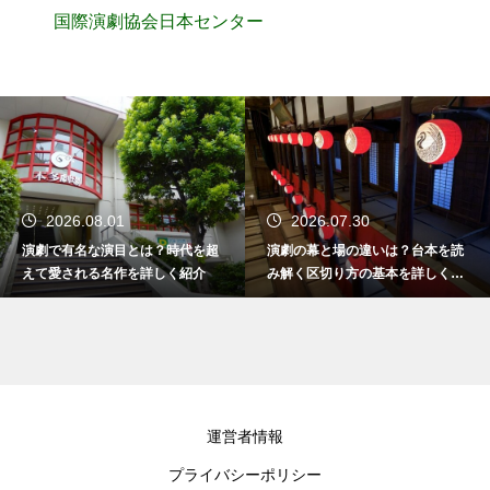
国際演劇協会日本センター
2026.08.01
2026.07.30
演劇で有名な演目とは？時代を超
演劇の幕と場の違いは？台本を読
えて愛される名作を詳しく紹介
み解く区切り方の基本を詳しく解
説
運営者情報
プライバシーポリシー