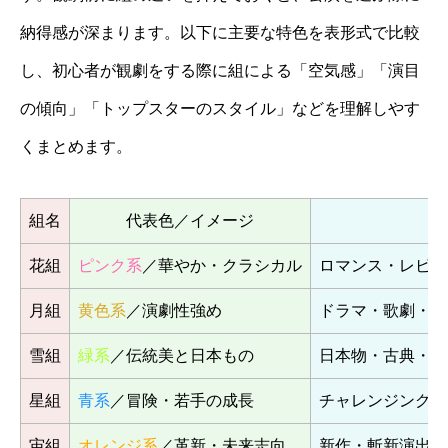
納得感が深まります。以下に主要な特色を表形式で比較
し、初心者が観劇をする際に組による「空気感」「演目
の傾向」「トップスターのスタイル」などを理解しやす
くまとめます。
組名
代表色／イメージ
花組
ピンク系
／華やか・クラシカル
ロマンス・レビュ
月組
黄色系
／演劇性強め
ドラマ・歌劇・海
雪組
緑系
／伝統美と日本もの
日本物・古典・芝
星組
青系
／冒険・若手の成長
チャレンジングな
宙組
オレンジ系
／革新・未来志向
新作・斬新演出・