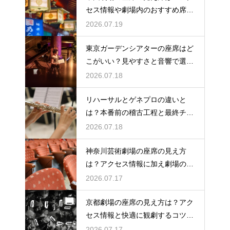
セス情報や劇場内のおすすめ席を
徹底ガイド
2026.07.19
東京ガーデンシアターの座席はど
こがいい？見やすさと音響で選ぶ
おすすめのポジション
2026.07.18
リハーサルとゲネプロの違いと
は？本番前の稽古工程と最終チェ
ックの意味を解説
2026.07.18
神奈川芸術劇場の座席の見え方
は？アクセス情報に加え劇場の魅
力を徹底解説
2026.07.17
京都劇場の座席の見え方は？アク
セス情報と快適に観劇するコツを
事前にチェック
2026.07.17