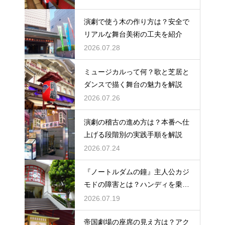
演劇で使う木の作り方は？安全で
リアルな舞台美術の工夫を紹介
2026.07.28
ミュージカルって何？歌と芝居と
ダンスで描く舞台の魅力を解説
2026.07.26
演劇の稽古の進め方は？本番へ仕
上げる段階別の実践手順を解説
2026.07.24
『ノートルダムの鐘』主人公カジ
モドの障害とは？ハンディを乗り
越える姿に感動
2026.07.19
帝国劇場の座席の見え方は？アク