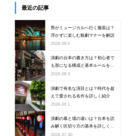
最近の記事
男がミュージカルへ行く服装は？
浮かずに楽しむ観劇マナーを解説
2026.08.5
演劇の台本の書き方は？初心者で
も形になる構成と基本ルールを解
説
2026.08.3
演劇で有名な演目とは？時代を超
えて愛される名作を詳しく紹介
2026.08.1
演劇の幕と場の違いは？台本を読
み解く区切り方の基本を詳しく解
説
2026.07.30