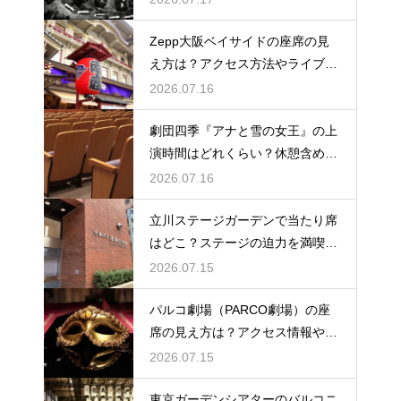
Zepp大阪ベイサイドの座席の見
え方は？アクセス方法やライブを
楽しむポイントを紹介
2026.07.16
劇団四季『アナと雪の女王』の上
演時間はどれくらい？休憩含めた
公演の長さを解説
2026.07.16
立川ステージガーデンで当たり席
はどこ？ステージの迫力を満喫で
きるベストポジションを紹介
2026.07.15
パルコ劇場（PARCO劇場）の座
席の見え方は？アクセス情報や劇
場の特徴も徹底紹介
2026.07.15
東京ガーデンシアターのバルコニ