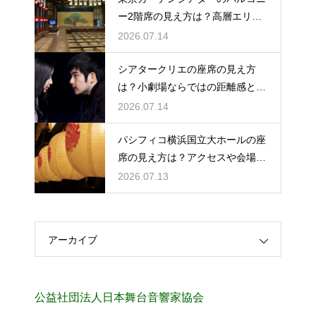
ー2階席の見え方は？高層エリア
からの視界と音響をチェック
2026.07.14
シアタークリエの座席の見え方
は？小劇場ならではの距離感と見
やすさを解説
2026.07.14
パシフィコ横浜国立大ホールの座
席の見え方は？アクセスや会場の
規模感も徹底チェック
2026.07.13
アーカイブ
公益社団法人日本舞台音響家協会