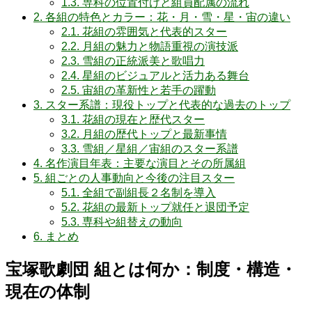
1.3.
専科の位置付けと組員配属の流れ
2.
各組の特色とカラー：花・月・雪・星・宙の違い
2.1.
花組の雰囲気と代表的スター
2.2.
月組の魅力と物語重視の演技派
2.3.
雪組の正統派美と歌唱力
2.4.
星組のビジュアルと活力ある舞台
2.5.
宙組の革新性と若手の躍動
3.
スター系譜：現役トップと代表的な過去のトップ
3.1.
花組の現在と歴代スター
3.2.
月組の歴代トップと最新事情
3.3.
雪組／星組／宙組のスター系譜
4.
名作演目年表：主要な演目とその所属組
5.
組ごとの人事動向と今後の注目スター
5.1.
全組で副組長２名制を導入
5.2.
花組の最新トップ就任と退団予定
5.3.
専科や組替えの動向
6.
まとめ
宝塚歌劇団 組とは何か：制度・構造・
現在の体制