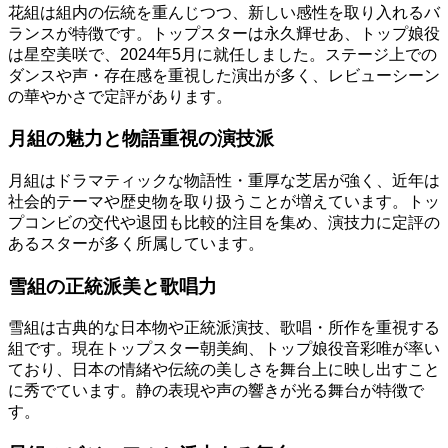
花組は組内の伝統を重んじつつ、新しい感性を取り入れるバ
ランスが特徴です。トップスターは永久輝せあ、トップ娘役
は星空美咲で、2024年5月に就任しました。ステージ上での
ダンスや声・存在感を重視した演出が多く、レビューシーン
の華やかさで定評があります。
月組の魅力と物語重視の演技派
月組はドラマティックな物語性・重厚な芝居が強く、近年は
社会的テーマや歴史物を取り扱うことが増えています。トッ
プコンビの交代や退団も比較的注目を集め、演技力に定評の
あるスターが多く所属しています。
雪組の正統派美と歌唱力
雪組は古典的な日本物や正統派演技、歌唱・所作を重視する
組です。現在トップスター朝美絢、トップ娘役音彩唯が率い
ており、日本の情緒や伝統の美しさを舞台上に映し出すこと
に秀でています。静の表現や声の響きが光る舞台が特徴で
す。