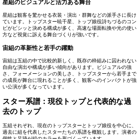
星組のビジュアルと活力ある舞台
星組は観客を驚かせる衣装・演出・群舞などの派手さに長け
ています。トップスター暁千星、トップ娘役詩ちづるのコン
ビがビシッと決める構成が多く、高速な場面転換や光の使い
方など視覚に訴える舞台づくりが強いです。
宙組の革新性と若手の躍動
宙組は五組の中で比較的新しく、既存の枠組みに囚われない
自由な演出や構成が多い傾向があります。ビジュアルの強
さ、フォーメーションの美しさ、トップスターから若手まで
の成長が舞台に現れることが多く、観客へのインパクトが強
い公演が多くなっています。
スター系譜：現役トップと代表的な過
去のトップ
五組それぞれ、現在のトップスターとトップ娘役を中心に、
過去に組を代表したスターたちの系譜を概観します。演者の
個性と足跡が組のカラーを形づくっています。