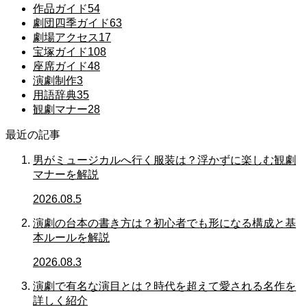
作品ガイド
54
劇団四季ガイド
63
劇場アクセス
17
宝塚ガイド
108
座席ガイド
48
演劇制作
3
用語辞典
35
観劇マナー
28
最近の記事
男がミュージカルへ行く服装は？浮かずに楽しむ観劇
マナーを解説
2026.08.5
演劇の台本の書き方は？初心者でも形になる構成と基
本ルールを解説
2026.08.3
演劇で有名な演目とは？時代を超えて愛される名作を
詳しく紹介