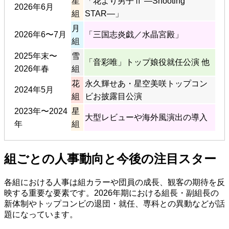
星
「花より男子Ⅱ ―Shooting
2026年6月
組
STAR―」
月
2026年6〜7月
「三国志炎戯／水晶宮殿」
組
2025年末〜
雪
「音彩唯」トップ娘役就任公演 他
2026年春
組
花
永久輝せあ・星空美咲トップコン
2024年5月
組
ビお披露目公演
2023年〜2024
星
大型レビューや海外風演出の導入
年
組
組ごとの人事動向と今後の注目スター
各組における人事は組カラーや団員の成長、観客の期待を反
映する重要な要素です。2026年期における組長・副組長の
新体制やトップコンビの退団・就任、専科との異動などが話
題になっています。