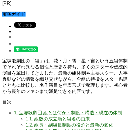
[PR]
宝塚ガイド
宝塚歌劇団の「組」は、花・月・雪・星・宙という五組体制
でそれぞれ異なる個性と歴史を持ち、多くのスターや伝統的
演目を輩出してきました。最新の組体制や主要スター、人事
異動などの情報を織り交ぜながら、全組の特徴をスター系譜
とともに比較し、名作演目を年表形式で整理します。初心者
から長年のファンまで満足できる内容です。
目次
1.
宝塚歌劇団 組とは何か：制度・構造・現在の体制
1.1.
組数の成立順と組名の由来
1.2.
組長・副組長制度の役割と最新の変化