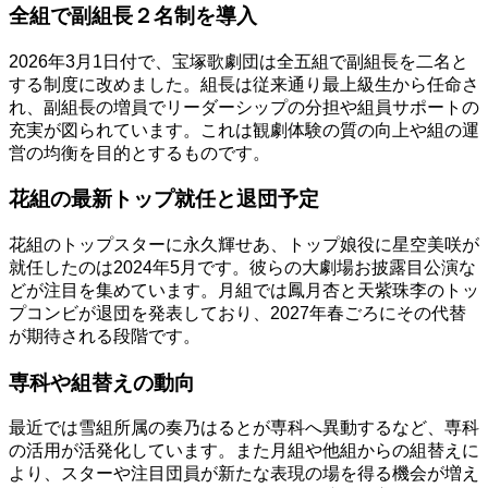
全組で副組長２名制を導入
2026年3月1日付で、宝塚歌劇団は全五組で副組長を二名と
する制度に改めました。組長は従来通り最上級生から任命さ
れ、副組長の増員でリーダーシップの分担や組員サポートの
充実が図られています。これは観劇体験の質の向上や組の運
営の均衡を目的とするものです。
花組の最新トップ就任と退団予定
花組のトップスターに永久輝せあ、トップ娘役に星空美咲が
就任したのは2024年5月です。彼らの大劇場お披露目公演な
どが注目を集めています。月組では鳳月杏と天紫珠李のトッ
プコンビが退団を発表しており、2027年春ごろにその代替
が期待される段階です。
専科や組替えの動向
最近では雪組所属の奏乃はるとが専科へ異動するなど、専科
の活用が活発化しています。また月組や他組からの組替えに
より、スターや注目団員が新たな表現の場を得る機会が増え