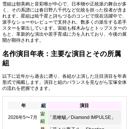
雪組は朝美絢と音彩唯が中心で、日本物や正統派の舞台が多
く、その系譜には春日野八千代など伝統を担った役者が含ま
れます。星組は暁千星と詩ちづるのコンビで現在活躍中で、
派手なショーやレビューで支持され、数多くの派生する若手
スターを輩出しています。宙組も桜木みなとトップスターの
もと、革新的な演出や若手育成に力を入れており、今後の展
開が期待されます。
名作演目年表：主要な演目とその所属
組
以下に近年から過去に遡り、各組が上演した注目演目を年表
形式で掲載します。演目と組のバランスを見ながら宝塚全体
の流れを把握できます。
年
組
演目
宙
2026年5〜7月
「黒蜥蜴／Diamond IMPULSE」
組