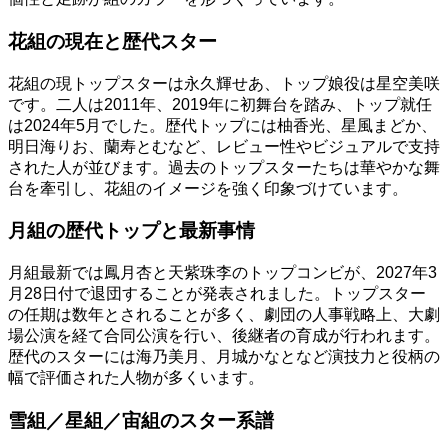
花組の現在と歴代スター
花組の現トップスターは永久輝せあ、トップ娘役は星空美咲
です。二人は2011年、2019年に初舞台を踏み、トップ就任
は2024年5月でした。歴代トップには柚香光、星風まどか、
明日海りお、蘭寿とむなど、レビュー性やビジュアルで支持
された人が並びます。過去のトップスターたちは華やかな舞
台を牽引し、花組のイメージを強く印象づけています。
月組の歴代トップと最新事情
月組最新では鳳月杏と天紫珠李のトップコンビが、2027年3
月28日付で退団することが発表されました。トップスター
の任期は数年とされることが多く、劇団の人事戦略上、大劇
場公演を経て合同公演を行い、後継者の育成が行われます。
歴代のスターには海乃美月、月城かなとなど演技力と役柄の
幅で評価された人物が多くいます。
雪組／星組／宙組のスター系譜