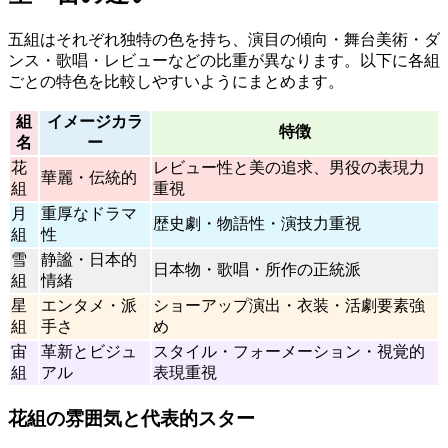
五組はそれぞれ独特の色を持ち、演目の傾向・舞台美術・ダ
ンス・歌唱・レビューなどの比重が異なります。以下に各組
ごとの特色を比較しやすいようにまとめます。
組
イメージカラ
特徴
名
ー
花
レビュー性と美の追求、男役の表現力
華麗・伝統的
組
重視
月
重厚なドラマ
歴史劇・物語性・演技力重視
組
性
雪
静謐・日本的
日本物・歌唱・所作の正統派
組
情緒
星
エンタメ・派
ショーアップ演出・衣装・活劇要素強
組
手さ
め
宙
革新とビジュ
スタイル・フォーメーション・視覚的
組
アル
表現重視
花組の雰囲気と代表的スター