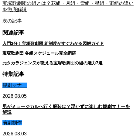
宝塚歌劇団の組とは？花組・月組・雪組・星組・宙組の違い
を徹底解説
次の記事
関連記事
入門3分！宝塚歌劇団 組制度がすぐわかる図解ガイド
宝塚歌劇団 各組スケジュール完全網羅
元タカラジェンヌが教える宝塚歌劇団の組の魅力7選
特集記事
観劇マナー
2026.08.05
男がミュージカルへ行く服装は？浮かずに楽しむ観劇マナーを
解説
演劇制作
2026.08.03