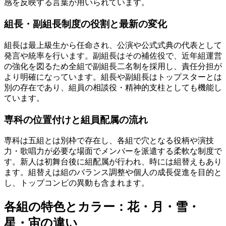
感を反映する言葉が用いられています。
組長・副組長制度の役割と最新の変化
組長は最上級生から任命され、公演や公式式典の代表として
発言や統率を行います。副組長はその補佐役で、近年組運営
の強化を図るため全組で副組長二名制を採用し、責任分担が
より明確になっています。組長や副組長はトップスターとは
別の存在であり、組員の相談役・精神的支柱としても機能し
ています。
専科の位置付けと組員配属の流れ
専科は五組とは別枠で存在し、各組で穴となる役柄や演技
力・歌唱力が必要な場面でメンバーを派遣する柔軟な制度で
す。新人は初舞台後に組配属が行われ、時には組替えもあり
ます。組替えは組のバランス調整や個人の成長促進を目的と
し、トップコンビの異動も含まれます。
各組の特色とカラー：花・月・雪・
星・宙の違い