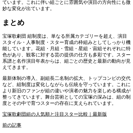
ています。これに伴い組ごとに雰囲気や演目の方向性にも微
妙な変化が出ています。
まとめ
宝塚歌劇団 組制度は、単なる所属カテゴリーを超え、演目
スタイル・人事制度・スター育成の枠組みとしてしっかり機
能しています。花組・月組・雪組・星組・宙組それぞれに特
色があり、観客に対する芸の提供の仕方も多彩です。スター
系譜と名作演目年表からは、組ごとの歴史と最新の動向が見
えてきます。
最新体制の導入、副組長二名制の拡大、トップコンビの交代
など、組制度は変化しながらも伝統を守っています。これに
より新旧のファンが組の違いや演者の魅力を楽しめる構成が
整ってきています。舞台芸術としての宝塚の深みは、組の制
度とその中で育つスターの存在に支えられています。
宝塚歌劇団組の人気順と注目スター比較｜最新版
前の記事