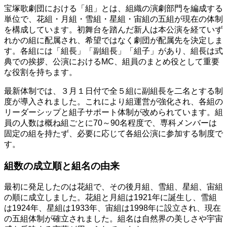
宝塚歌劇団における「組」とは、組織の演劇部門を編成する
単位で、花組・月組・雪組・星組・宙組の五組が現在の体制
を構成しています。初舞台を踏んだ新人は本公演を経ていず
れかの組に配属され、希望ではなく劇団が配属先を決定しま
す。各組には「組長」「副組長」「組子」があり、組長は式
典での挨拶、公演におけるMC、組員のまとめ役として重要
な役割を持ちます。
最新体制では、３月１日付で全５組に副組長を二名とする制
度が導入されました。これにより組運営が強化され、各組の
リーダーシップと組子サポート体制が改められています。組
員の人数は概ね組ごとに70～90名程度で、専科メンバーは
固定の組を持たず、必要に応じて各組公演に参加する制度で
す。
組数の成立順と組名の由来
最初に発足したのは花組で、その後月組、雪組、星組、宙組
の順に成立しました。花組と月組は1921年に誕生し、雪組
は1924年、星組は1933年、宙組は1998年に設立され、現在
の五組体制が確立されました。組名は自然界の美しさや宇宙