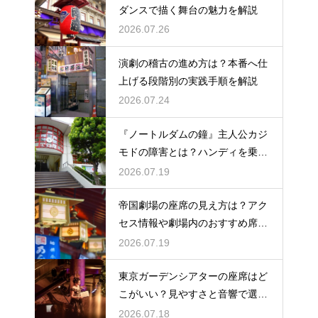
ダンスで描く舞台の魅力を解説
2026.07.26
演劇の稽古の進め方は？本番へ仕
上げる段階別の実践手順を解説
2026.07.24
『ノートルダムの鐘』主人公カジ
モドの障害とは？ハンディを乗り
越える姿に感動
2026.07.19
帝国劇場の座席の見え方は？アク
セス情報や劇場内のおすすめ席を
徹底ガイド
2026.07.19
東京ガーデンシアターの座席はど
こがいい？見やすさと音響で選ぶ
おすすめのポジション
2026.07.18