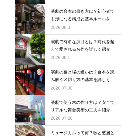
演劇の台本の書き方は？初心者で
も形になる構成と基本ルールを解
説
2026.08.3
演劇で有名な演目とは？時代を超
えて愛される名作を詳しく紹介
2026.08.1
演劇の幕と場の違いは？台本を読
み解く区切り方の基本を詳しく解
説
2026.07.30
演劇で使う木の作り方は？安全で
リアルな舞台美術の工夫を紹介
2026.07.28
ミュージカルって何？歌と芝居と