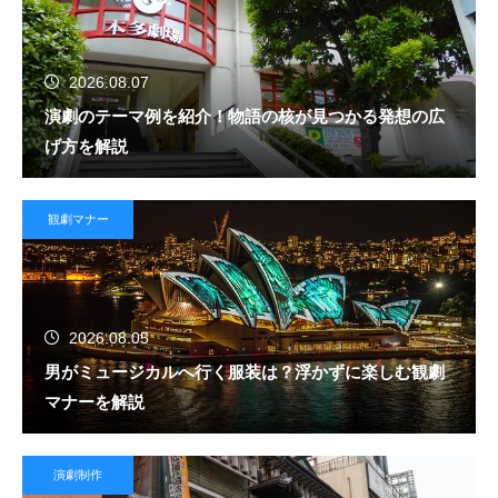
2026.08.07
演劇のテーマ例を紹介！物語の核が見つかる発想の広
げ方を解説
観劇マナー
2026.08.05
男がミュージカルへ行く服装は？浮かずに楽しむ観劇
マナーを解説
演劇制作