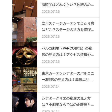
演時間はどれくらい？休憩含めた
公演の長さを解説
2026.07.16
立川ステージガーデンで当たり席
はどこ？ステージの迫力を満喫で
きるベストポジションを紹介
2026.07.15
パルコ劇場（PARCO劇場）の座
席の見え方は？アクセス情報や劇
場の特徴も徹底紹介
2026.07.15
東京ガーデンシアターのバルコニ
ー2階席の見え方は？高層エリア
からの視界と音響をチェック
2026.07.14
シアタークリエの座席の見え方
は？小劇場ならではの距離感と見
やすさを解説
2026.07.14