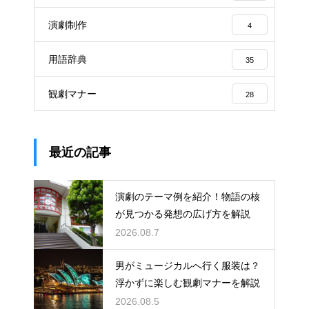
演劇制作
4
用語辞典
35
観劇マナー
28
最近の記事
演劇のテーマ例を紹介！物語の核
が見つかる発想の広げ方を解説
2026.08.7
男がミュージカルへ行く服装は？
浮かずに楽しむ観劇マナーを解説
2026.08.5