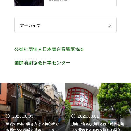
アーカイブ
公益社団法人日本舞台音響家協会
国際演劇協会日本センター
2026.08.03
2026.08.01
演劇の台本の書き方は？初心者で
演劇で有名な演目とは？時代を超
も形になる構成と基本ルールを解
えて愛される名作を詳しく紹介