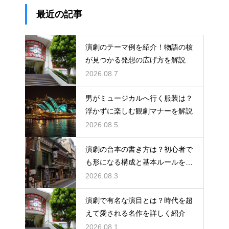
最近の記事
演劇のテーマ例を紹介！物語の核
が見つかる発想の広げ方を解説
2026.08.7
男がミュージカルへ行く服装は？
浮かずに楽しむ観劇マナーを解説
2026.08.5
演劇の台本の書き方は？初心者で
も形になる構成と基本ルールを解
説
2026.08.3
演劇で有名な演目とは？時代を超
えて愛される名作を詳しく紹介
2026.08.1