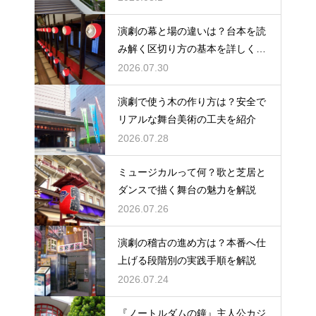
演劇の幕と場の違いは？台本を読
み解く区切り方の基本を詳しく解
説
2026.07.30
演劇で使う木の作り方は？安全で
リアルな舞台美術の工夫を紹介
2026.07.28
ミュージカルって何？歌と芝居と
ダンスで描く舞台の魅力を解説
2026.07.26
演劇の稽古の進め方は？本番へ仕
上げる段階別の実践手順を解説
2026.07.24
『ノートルダムの鐘』主人公カジ