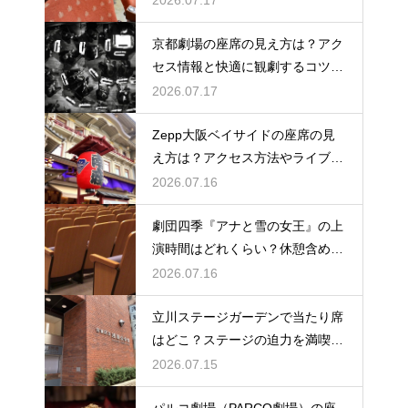
2026.07.17
京都劇場の座席の見え方は？アク
セス情報と快適に観劇するコツを
事前にチェック
2026.07.17
Zepp大阪ベイサイドの座席の見
え方は？アクセス方法やライブを
楽しむポイントを紹介
2026.07.16
劇団四季『アナと雪の女王』の上
演時間はどれくらい？休憩含めた
公演の長さを解説
2026.07.16
立川ステージガーデンで当たり席
はどこ？ステージの迫力を満喫で
きるベストポジションを紹介
2026.07.15
パルコ劇場（PARCO劇場）の座