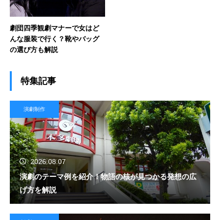
劇団四季観劇マナーで女はど
んな服装で行く？靴やバッグ
の選び方も解説
特集記事
演劇制作
2026.08.07
演劇のテーマ例を紹介！物語の核が見つかる発想の広
げ方を解説