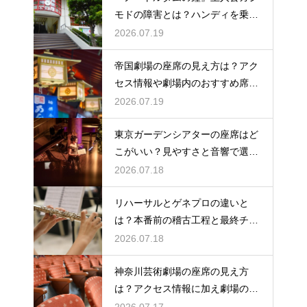
モドの障害とは？ハンディを乗り
越える姿に感動
2026.07.19
帝国劇場の座席の見え方は？アク
セス情報や劇場内のおすすめ席を
徹底ガイド
2026.07.19
東京ガーデンシアターの座席はど
こがいい？見やすさと音響で選ぶ
おすすめのポジション
2026.07.18
リハーサルとゲネプロの違いと
は？本番前の稽古工程と最終チェ
ックの意味を解説
2026.07.18
神奈川芸術劇場の座席の見え方
は？アクセス情報に加え劇場の魅
力を徹底解説