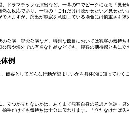
唱、ドラマチックな演出など、一幕の中でピークになる「見せ
自然な反応であり、一種の「これだけは聴かせたい／見せたい
ができますが、演出が静寂を意図している場合には慎重さも求
代の公演、記念公演など、特別な節目においては観客の気持ち
日公演や海外での有名な作品などでも、観客の期待感と共に立
具体例
とき、観客としてどんな行動が望ましいかを具体的に知っておく
。
ん。立つか立たないかは、あくまで観客自身の意思と体調・席
、拍手だけでも気持ちは十分に伝わります。「立たなければ失