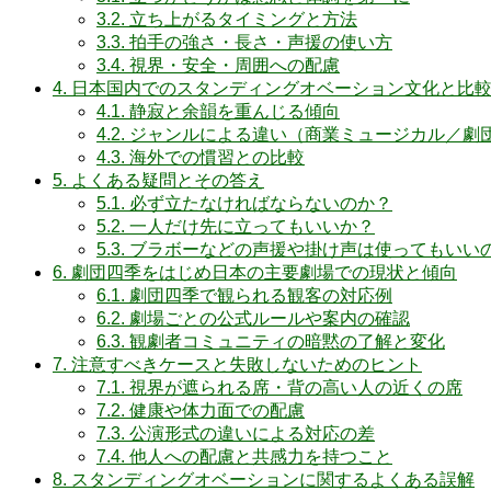
3.2.
立ち上がるタイミングと方法
3.3.
拍手の強さ・長さ・声援の使い方
3.4.
視界・安全・周囲への配慮
4.
日本国内でのスタンディングオベーション文化と比
4.1.
静寂と余韻を重んじる傾向
4.2.
ジャンルによる違い（商業ミュージカル／劇
4.3.
海外での慣習との比較
5.
よくある疑問とその答え
5.1.
必ず立たなければならないのか？
5.2.
一人だけ先に立ってもいいか？
5.3.
ブラボーなどの声援や掛け声は使ってもいい
6.
劇団四季をはじめ日本の主要劇場での現状と傾向
6.1.
劇団四季で観られる観客の対応例
6.2.
劇場ごとの公式ルールや案内の確認
6.3.
観劇者コミュニティの暗黙の了解と変化
7.
注意すべきケースと失敗しないためのヒント
7.1.
視界が遮られる席・背の高い人の近くの席
7.2.
健康や体力面での配慮
7.3.
公演形式の違いによる対応の差
7.4.
他人への配慮と共感力を持つこと
8.
スタンディングオベーションに関するよくある誤解