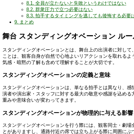
8.1.
全員が立たないと失敗というわけではない
8.2.
群衆圧力で立つ必要はない
8.3.
拍手するタイミングを逃しても後悔する必要
9.
まとめ
舞台 スタンディングオベーション ルー
スタンディングオベーションとは、舞台上の出演者に対して、
ことは、観客自身が自然で心地よいリアクションを取れるよ
気感・暗黙の了解も含めて理解することが大切です。
スタンディングオベーションの定義と意味
スタンディングオベーションは、単なる拍手とは異なり、感
演者や演出家・スタッフに対する最大の敬意や感謝を込める
重みや意味合いが変わってきます。
スタンディングオベーションが物理的に与える影響
スタンディングオベーションを行う際には、観客同士・劇場
とがありますし、通路付近の席では立ち上がる際に周囲にぶ