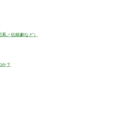
較
団系／伝統劇など）
のか？