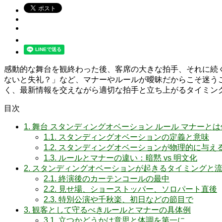
感動的な舞台を観終わった後、客席の大きな拍手、それに続
ないと失礼？」など、マナーやルールが曖昧だからこそ迷うこ
く、最新情報を交えながら適切な拍手と立ち上がるタイミン
目次
1.
舞台 スタンディングオベーション ルール マナーとは
1.1.
スタンディングオベーションの定義と意味
1.2.
スタンディングオベーションが物理的に与え
1.3.
ルールとマナーの違い：暗黙 vs 明文化
2.
スタンディングオベーションが起きるタイミングと
2.1.
終演後のカーテンコールの最中
2.2.
見せ場、ショーストッパー、ソロパート直後
2.3.
特別公演や千秋楽、初日などの節目で
3.
観客として守るべきルールとマナーの具体例
3.1.
立つかどうかは意思と体調を第一に