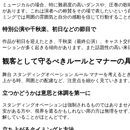
ミュージカルの場合、特に難易度の高いダンスや、圧巻の歌
があります。これは演者への称賛をその場で表したいという
ミングでは周囲の雰囲気と自分の感動を信じて行動すること
特別公演や千秋楽、初日などの節目で
作品が初日を迎えたとき、千秋楽（最終公演）、キャスト交
ーションが多く起きる傾向があります。また話題性の高い来
観客として守るべきルールとマナーの
舞台 スタンディングオベーション ルール マナーを考える
上がる時、周囲との配慮など、注意点を細かく見ていきます
立つかどうかは意思と体調を第一に
スタンディングオベーションは強制されるものではありませ
安がある方や、視界を遮るかもしれない席の方は無理をせず
解していることがほとんどです。
立ち上がるタイミングと方法