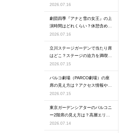
楽しむポイントを紹介
2026.07.16
劇団四季『アナと雪の女王』の上
演時間はどれくらい？休憩含めた
公演の長さを解説
2026.07.16
立川ステージガーデンで当たり席
はどこ？ステージの迫力を満喫で
きるベストポジションを紹介
2026.07.15
パルコ劇場（PARCO劇場）の座
席の見え方は？アクセス情報や劇
場の特徴も徹底紹介
2026.07.15
東京ガーデンシアターのバルコニ
ー2階席の見え方は？高層エリア
からの視界と音響をチェック
2026.07.14