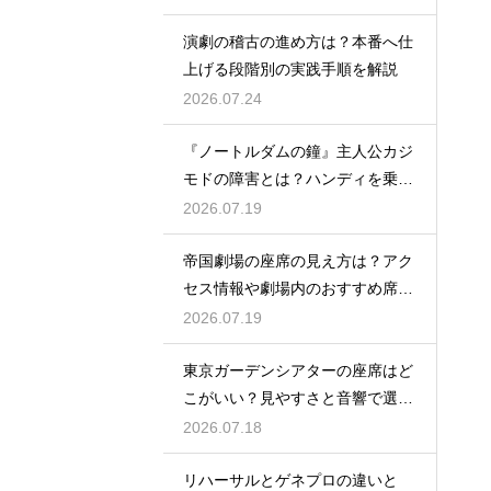
演劇の稽古の進め方は？本番へ仕
上げる段階別の実践手順を解説
2026.07.24
『ノートルダムの鐘』主人公カジ
モドの障害とは？ハンディを乗り
越える姿に感動
2026.07.19
帝国劇場の座席の見え方は？アク
セス情報や劇場内のおすすめ席を
徹底ガイド
2026.07.19
東京ガーデンシアターの座席はど
こがいい？見やすさと音響で選ぶ
おすすめのポジション
2026.07.18
リハーサルとゲネプロの違いと