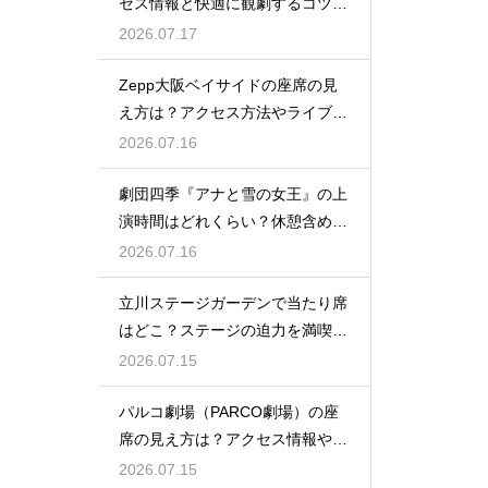
セス情報と快適に観劇するコツを
事前にチェック
2026.07.17
Zepp大阪ベイサイドの座席の見
え方は？アクセス方法やライブを
楽しむポイントを紹介
2026.07.16
劇団四季『アナと雪の女王』の上
演時間はどれくらい？休憩含めた
公演の長さを解説
2026.07.16
立川ステージガーデンで当たり席
はどこ？ステージの迫力を満喫で
きるベストポジションを紹介
2026.07.15
パルコ劇場（PARCO劇場）の座
席の見え方は？アクセス情報や劇
場の特徴も徹底紹介
2026.07.15