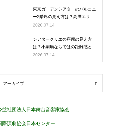
東京ガーデンシアターのバルコニ
ー2階席の見え方は？高層エリア
からの視界と音響をチェック
2026.07.14
シアタークリエの座席の見え方
は？小劇場ならではの距離感と見
やすさを解説
2026.07.14
アーカイブ
公益社団法人日本舞台音響家協会
国際演劇協会日本センター