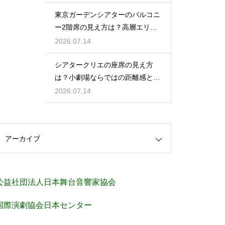
東京ガーデンシアターのバルコニ
ー2階席の見え方は？高層エリア
からの視界と音響をチェック
2026.07.14
シアタークリエの座席の見え方
は？小劇場ならではの距離感と見
やすさを解説
2026.07.14
アーカイブ
公益社団法人日本舞台音響家協会
国際演劇協会日本センター