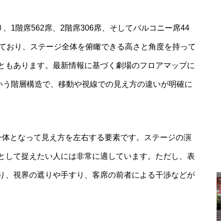
、1階席562席、2階席306席、そしてバルコニー席44
しており、ステージ全体を俯瞰できる高さと角度を持って
ともあります。最新情報に基づく劇場のフロアマップに
という階層構造で、移動や視線での見え方の違いが明確に
一体となって見え方を左右する要素です。ステージの演
として捉えたい人には非常に適しています。ただし、表
り、視界の遮りや手すり、客席の前者による干渉などが