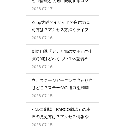
セス情報と快適に観劇するコツを
事前にチェック
2026.07.17
Zepp大阪ベイサイドの座席の見
え方は？アクセス方法やライブを
楽しむポイントを紹介
2026.07.16
劇団四季『アナと雪の女王』の上
演時間はどれくらい？休憩含めた
公演の長さを解説
2026.07.16
立川ステージガーデンで当たり席
はどこ？ステージの迫力を満喫で
きるベストポジションを紹介
2026.07.15
パルコ劇場（PARCO劇場）の座
席の見え方は？アクセス情報や劇
場の特徴も徹底紹介
2026.07.15