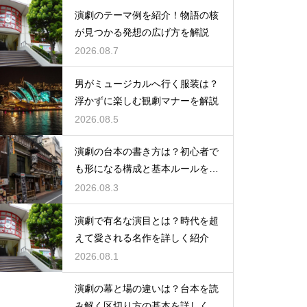
演劇のテーマ例を紹介！物語の核
が見つかる発想の広げ方を解説
2026.08.7
男がミュージカルへ行く服装は？
浮かずに楽しむ観劇マナーを解説
2026.08.5
演劇の台本の書き方は？初心者で
も形になる構成と基本ルールを解
説
2026.08.3
演劇で有名な演目とは？時代を超
えて愛される名作を詳しく紹介
2026.08.1
演劇の幕と場の違いは？台本を読
み解く区切り方の基本を詳しく解