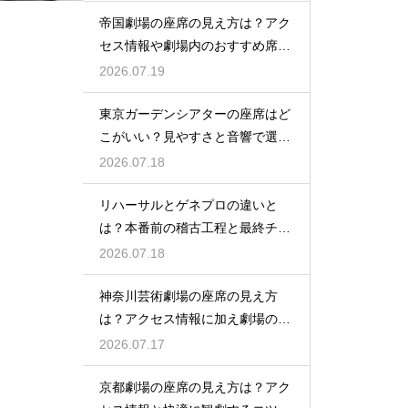
帝国劇場の座席の見え方は？アク
セス情報や劇場内のおすすめ席を
徹底ガイド
2026.07.19
東京ガーデンシアターの座席はど
こがいい？見やすさと音響で選ぶ
おすすめのポジション
2026.07.18
リハーサルとゲネプロの違いと
は？本番前の稽古工程と最終チェ
ックの意味を解説
2026.07.18
神奈川芸術劇場の座席の見え方
は？アクセス情報に加え劇場の魅
力を徹底解説
2026.07.17
京都劇場の座席の見え方は？アク