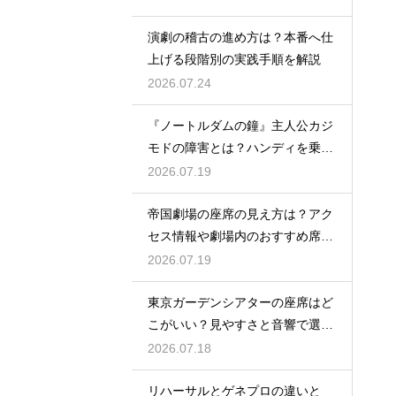
演劇の稽古の進め方は？本番へ仕
上げる段階別の実践手順を解説
2026.07.24
『ノートルダムの鐘』主人公カジ
モドの障害とは？ハンディを乗り
越える姿に感動
2026.07.19
帝国劇場の座席の見え方は？アク
セス情報や劇場内のおすすめ席を
徹底ガイド
2026.07.19
東京ガーデンシアターの座席はど
こがいい？見やすさと音響で選ぶ
おすすめのポジション
2026.07.18
リハーサルとゲネプロの違いと