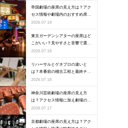
帝国劇場の座席の見え方は？アク
セス情報や劇場内のおすすめ席を
徹底ガイド
2026.07.19
東京ガーデンシアターの座席はど
こがいい？見やすさと音響で選ぶ
おすすめのポジション
2026.07.18
リハーサルとゲネプロの違いと
は？本番前の稽古工程と最終チェ
ックの意味を解説
2026.07.18
神奈川芸術劇場の座席の見え方
は？アクセス情報に加え劇場の魅
力を徹底解説
2026.07.17
京都劇場の座席の見え方は？アク