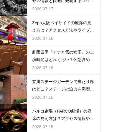
セス情報と快適に観劇するコツを
事前にチェック
2026.07.17
Zepp大阪ベイサイドの座席の見
え方は？アクセス方法やライブを
楽しむポイントを紹介
2026.07.16
劇団四季『アナと雪の女王』の上
演時間はどれくらい？休憩含めた
公演の長さを解説
2026.07.16
立川ステージガーデンで当たり席
はどこ？ステージの迫力を満喫で
きるベストポジションを紹介
2026.07.15
パルコ劇場（PARCO劇場）の座
席の見え方は？アクセス情報や劇
場の特徴も徹底紹介
2026.07.15