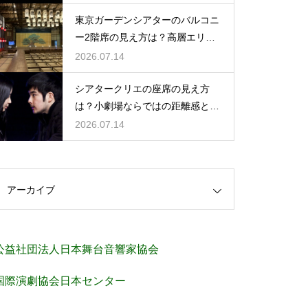
東京ガーデンシアターのバルコニ
ー2階席の見え方は？高層エリア
からの視界と音響をチェック
2026.07.14
シアタークリエの座席の見え方
は？小劇場ならではの距離感と見
やすさを解説
2026.07.14
アーカイブ
公益社団法人日本舞台音響家協会
国際演劇協会日本センター