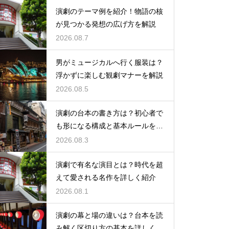
演劇のテーマ例を紹介！物語の核
が見つかる発想の広げ方を解説
2026.08.7
男がミュージカルへ行く服装は？
浮かずに楽しむ観劇マナーを解説
2026.08.5
演劇の台本の書き方は？初心者で
も形になる構成と基本ルールを解
説
2026.08.3
演劇で有名な演目とは？時代を超
えて愛される名作を詳しく紹介
2026.08.1
演劇の幕と場の違いは？台本を読
み解く区切り方の基本を詳しく解