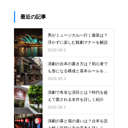
最近の記事
男がミュージカルへ行く服装は？
浮かずに楽しむ観劇マナーを解説
2026.08.5
演劇の台本の書き方は？初心者で
も形になる構成と基本ルールを解
説
2026.08.3
演劇で有名な演目とは？時代を超
えて愛される名作を詳しく紹介
2026.08.1
演劇の幕と場の違いは？台本を読