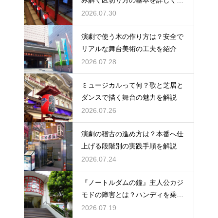
み解く区切り方の基本を詳しく解
説
2026.07.30
演劇で使う木の作り方は？安全で
リアルな舞台美術の工夫を紹介
2026.07.28
ミュージカルって何？歌と芝居と
ダンスで描く舞台の魅力を解説
2026.07.26
演劇の稽古の進め方は？本番へ仕
上げる段階別の実践手順を解説
2026.07.24
『ノートルダムの鐘』主人公カジ
モドの障害とは？ハンディを乗り
越える姿に感動
2026.07.19