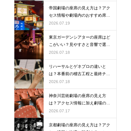
帝国劇場の座席の見え方は？アク
セス情報や劇場内のおすすめ席を
徹底ガイド
2026.07.19
東京ガーデンシアターの座席はど
こがいい？見やすさと音響で選ぶ
おすすめのポジション
2026.07.18
リハーサルとゲネプロの違いと
は？本番前の稽古工程と最終チェ
ックの意味を解説
2026.07.18
神奈川芸術劇場の座席の見え方
は？アクセス情報に加え劇場の魅
力を徹底解説
2026.07.17
京都劇場の座席の見え方は？アク