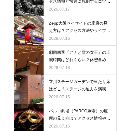
セス情報と快適に観劇するコツを
事前にチェック
2026.07.17
Zepp大阪ベイサイドの座席の見
え方は？アクセス方法やライブを
楽しむポイントを紹介
2026.07.16
劇団四季『アナと雪の女王』の上
演時間はどれくらい？休憩含めた
公演の長さを解説
2026.07.16
立川ステージガーデンで当たり席
はどこ？ステージの迫力を満喫で
きるベストポジションを紹介
2026.07.15
パルコ劇場（PARCO劇場）の座
席の見え方は？アクセス情報や劇
場の特徴も徹底紹介
2026.07.15