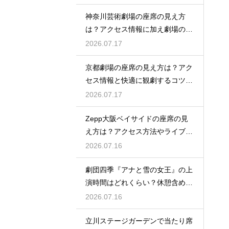
神奈川芸術劇場の座席の見え方
は？アクセス情報に加え劇場の魅
力を徹底解説
2026.07.17
京都劇場の座席の見え方は？アク
セス情報と快適に観劇するコツを
事前にチェック
2026.07.17
Zepp大阪ベイサイドの座席の見
え方は？アクセス方法やライブを
楽しむポイントを紹介
2026.07.16
劇団四季『アナと雪の女王』の上
演時間はどれくらい？休憩含めた
公演の長さを解説
2026.07.16
立川ステージガーデンで当たり席