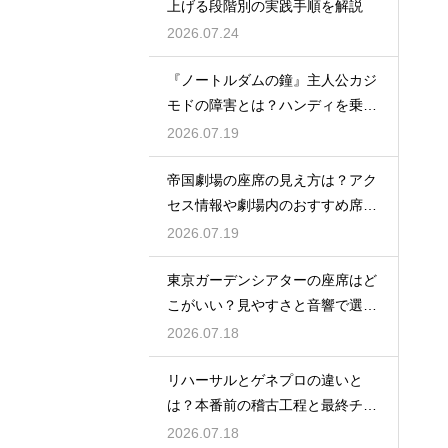
上げる段階別の実践手順を解説
2026.07.24
『ノートルダムの鐘』主人公カジ
モドの障害とは？ハンディを乗り
越える姿に感動
2026.07.19
帝国劇場の座席の見え方は？アク
セス情報や劇場内のおすすめ席を
徹底ガイド
2026.07.19
東京ガーデンシアターの座席はど
こがいい？見やすさと音響で選ぶ
おすすめのポジション
2026.07.18
リハーサルとゲネプロの違いと
は？本番前の稽古工程と最終チェ
ックの意味を解説
2026.07.18