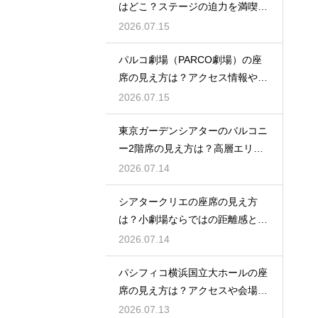
はどこ？ステージの迫力を満喫で
きるベストポジションを紹介
2026.07.15
パルコ劇場（PARCO劇場）の座
席の見え方は？アクセス情報や劇
場の特徴も徹底紹介
2026.07.15
東京ガーデンシアターのバルコニ
ー2階席の見え方は？高層エリア
からの視界と音響をチェック
2026.07.14
シアタークリエの座席の見え方
は？小劇場ならではの距離感と見
やすさを解説
2026.07.14
パシフィコ横浜国立大ホールの座
席の見え方は？アクセスや会場の
規模感も徹底チェック
2026.07.13