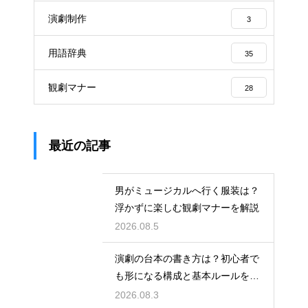
演劇制作
3
用語辞典
35
観劇マナー
28
最近の記事
男がミュージカルへ行く服装は？
浮かずに楽しむ観劇マナーを解説
2026.08.5
演劇の台本の書き方は？初心者で
も形になる構成と基本ルールを解
説
2026.08.3