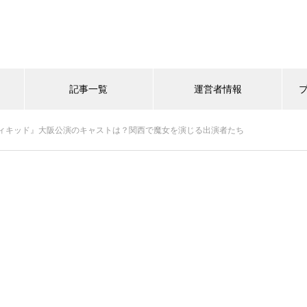
記事一覧
運営者情報
ィキッド』大阪公演のキャストは？関西で魔女を演じる出演者たち