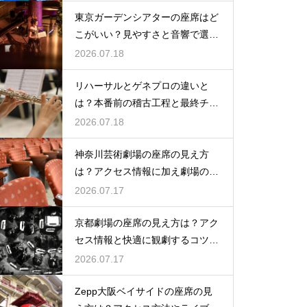
東京ガーデンシアターの座席はど
こがいい？見やすさと音響で選ぶ
おすすめのポジション
2026.07.18
リハーサルとゲネプロの違いと
は？本番前の稽古工程と最終チェ
ックの意味を解説
2026.07.18
神奈川芸術劇場の座席の見え方
は？アクセス情報に加え劇場の魅
力を徹底解説
2026.07.17
京都劇場の座席の見え方は？アク
セス情報と快適に観劇するコツを
事前にチェック
2026.07.17
Zepp大阪ベイサイドの座席の見