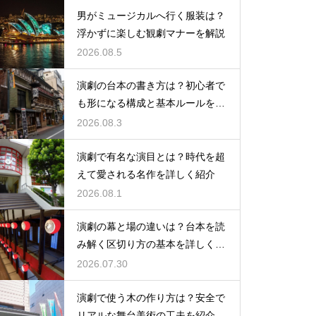
男がミュージカルへ行く服装は？
浮かずに楽しむ観劇マナーを解説
2026.08.5
演劇の台本の書き方は？初心者で
も形になる構成と基本ルールを解
説
2026.08.3
演劇で有名な演目とは？時代を超
えて愛される名作を詳しく紹介
2026.08.1
演劇の幕と場の違いは？台本を読
み解く区切り方の基本を詳しく解
説
2026.07.30
演劇で使う木の作り方は？安全で
リアルな舞台美術の工夫を紹介