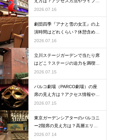
え方は？アクセス方法やライブを
楽しむポイントを紹介
2026.07.16
劇団四季『アナと雪の女王』の上
演時間はどれくらい？休憩含めた
公演の長さを解説
2026.07.16
立川ステージガーデンで当たり席
はどこ？ステージの迫力を満喫で
きるベストポジションを紹介
2026.07.15
パルコ劇場（PARCO劇場）の座
席の見え方は？アクセス情報や劇
場の特徴も徹底紹介
2026.07.15
東京ガーデンシアターのバルコニ
ー2階席の見え方は？高層エリア
からの視界と音響をチェック
2026.07.14