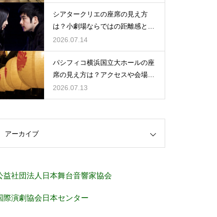
シアタークリエの座席の見え方
は？小劇場ならではの距離感と見
やすさを解説
2026.07.14
パシフィコ横浜国立大ホールの座
席の見え方は？アクセスや会場の
規模感も徹底チェック
2026.07.13
アーカイブ
公益社団法人日本舞台音響家協会
国際演劇協会日本センター