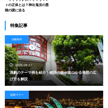
ィの正体とは？神出鬼没の悪
猫の謎に迫る
特集記事
演劇制作
2026.08.07
演劇のテーマ例を紹介！物語の核が見つかる発想の広
げ方を解説
観劇マナー