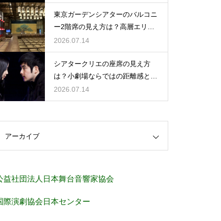
東京ガーデンシアターのバルコニ
ー2階席の見え方は？高層エリア
からの視界と音響をチェック
2026.07.14
シアタークリエの座席の見え方
は？小劇場ならではの距離感と見
やすさを解説
2026.07.14
アーカイブ
公益社団法人日本舞台音響家協会
国際演劇協会日本センター