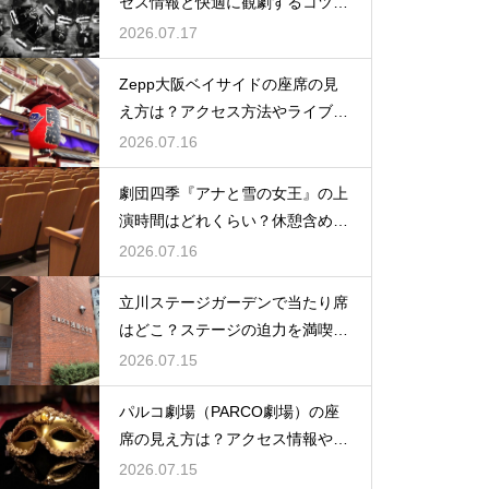
セス情報と快適に観劇するコツを
事前にチェック
2026.07.17
Zepp大阪ベイサイドの座席の見
え方は？アクセス方法やライブを
楽しむポイントを紹介
2026.07.16
劇団四季『アナと雪の女王』の上
演時間はどれくらい？休憩含めた
公演の長さを解説
2026.07.16
立川ステージガーデンで当たり席
はどこ？ステージの迫力を満喫で
きるベストポジションを紹介
2026.07.15
パルコ劇場（PARCO劇場）の座
席の見え方は？アクセス情報や劇
場の特徴も徹底紹介
2026.07.15