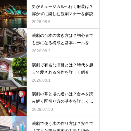
男がミュージカルへ行く服装は？
浮かずに楽しむ観劇マナーを解説
2026.08.5
演劇の台本の書き方は？初心者で
も形になる構成と基本ルールを解
説
2026.08.3
演劇で有名な演目とは？時代を超
えて愛される名作を詳しく紹介
2026.08.1
演劇の幕と場の違いは？台本を読
み解く区切り方の基本を詳しく解
説
2026.07.30
演劇で使う木の作り方は？安全で
リアルな舞台美術の工夫を紹介