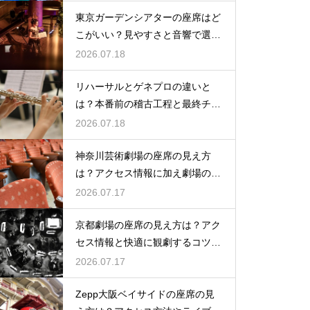
東京ガーデンシアターの座席はど
こがいい？見やすさと音響で選ぶ
おすすめのポジション
2026.07.18
リハーサルとゲネプロの違いと
は？本番前の稽古工程と最終チェ
ックの意味を解説
2026.07.18
神奈川芸術劇場の座席の見え方
は？アクセス情報に加え劇場の魅
力を徹底解説
2026.07.17
京都劇場の座席の見え方は？アク
セス情報と快適に観劇するコツを
事前にチェック
2026.07.17
Zepp大阪ベイサイドの座席の見