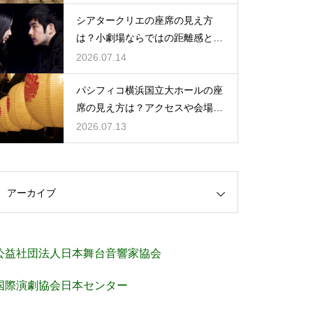
シアタークリエの座席の見え方
は？小劇場ならではの距離感と見
やすさを解説
2026.07.14
パシフィコ横浜国立大ホールの座
席の見え方は？アクセスや会場の
規模感も徹底チェック
2026.07.13
アーカイブ
公益社団法人日本舞台音響家協会
国際演劇協会日本センター