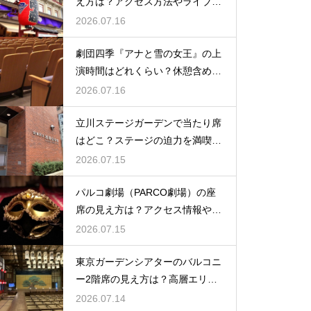
え方は？アクセス方法やライブを
楽しむポイントを紹介
2026.07.16
劇団四季『アナと雪の女王』の上
演時間はどれくらい？休憩含めた
公演の長さを解説
2026.07.16
立川ステージガーデンで当たり席
はどこ？ステージの迫力を満喫で
きるベストポジションを紹介
2026.07.15
パルコ劇場（PARCO劇場）の座
席の見え方は？アクセス情報や劇
場の特徴も徹底紹介
2026.07.15
東京ガーデンシアターのバルコニ
ー2階席の見え方は？高層エリア
からの視界と音響をチェック
2026.07.14