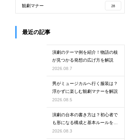
観劇マナー
28
最近の記事
演劇のテーマ例を紹介！物語の核
が見つかる発想の広げ方を解説
2026.08.7
男がミュージカルへ行く服装は？
浮かずに楽しむ観劇マナーを解説
2026.08.5
演劇の台本の書き方は？初心者で
も形になる構成と基本ルールを解
説
2026.08.3