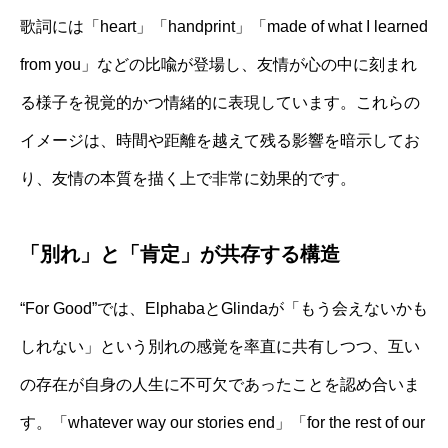
歌詞には「heart」「handprint」「made of what I learned
from you」などの比喩が登場し、友情が心の中に刻まれ
る様子を視覚的かつ情緒的に表現しています。これらの
イメージは、時間や距離を越えて残る影響を暗示してお
り、友情の本質を描く上で非常に効果的です。
「別れ」と「肯定」が共存する構造
“For Good”では、ElphabaとGlindaが「もう会えないかも
しれない」という別れの感覚を率直に共有しつつ、互い
の存在が自身の人生に不可欠であったことを認め合いま
す。「whatever way our stories end」「for the rest of our