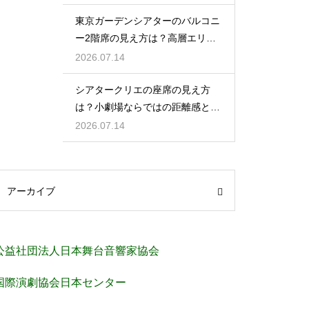
東京ガーデンシアターのバルコニ
ー2階席の見え方は？高層エリア
からの視界と音響をチェック
2026.07.14
シアタークリエの座席の見え方
は？小劇場ならではの距離感と見
やすさを解説
2026.07.14
アーカイブ
公益社団法人日本舞台音響家協会
国際演劇協会日本センター