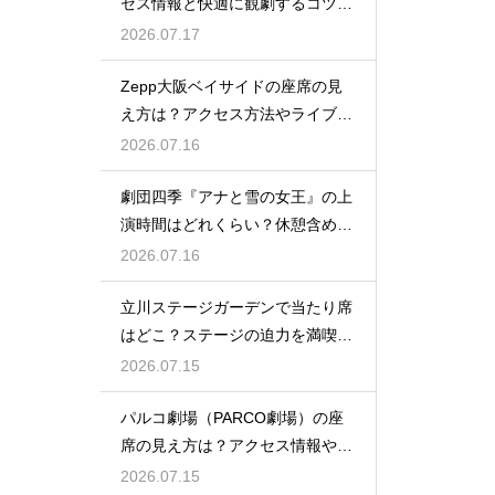
セス情報と快適に観劇するコツを
事前にチェック
2026.07.17
Zepp大阪ベイサイドの座席の見
え方は？アクセス方法やライブを
楽しむポイントを紹介
2026.07.16
劇団四季『アナと雪の女王』の上
演時間はどれくらい？休憩含めた
公演の長さを解説
2026.07.16
立川ステージガーデンで当たり席
はどこ？ステージの迫力を満喫で
きるベストポジションを紹介
2026.07.15
パルコ劇場（PARCO劇場）の座
席の見え方は？アクセス情報や劇
場の特徴も徹底紹介
2026.07.15