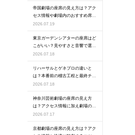
帝国劇場の座席の見え方は？アク
セス情報や劇場内のおすすめ席を
徹底ガイド
2026.07.19
東京ガーデンシアターの座席はど
こがいい？見やすさと音響で選ぶ
おすすめのポジション
2026.07.18
リハーサルとゲネプロの違いと
は？本番前の稽古工程と最終チェ
ックの意味を解説
2026.07.18
神奈川芸術劇場の座席の見え方
は？アクセス情報に加え劇場の魅
力を徹底解説
2026.07.17
京都劇場の座席の見え方は？アク