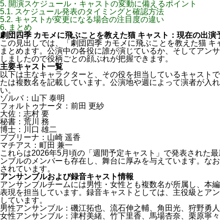
5.
開演スケジュール・キャストの変動に備えるポイント
5.1.
スケジュール発表のタイミングと確認方法
5.2.
キャストが変更になる場合の注目度の違い
6.
まとめ
劇団四季 カモメに飛ぶことを教えた猫 キャスト：現在の出演
この見出しでは、「劇団四季 カモメに飛ぶことを教えた猫 
まとめます。公演中の各役に誰が演じているか、そしてアンサ
しましたので役柄ごとの顔ぶれが把握できます。
主要キャスト一覧
以下は主なキャラクターと、その役を担当しているキャストで
たは複数名を記載しています。公演地や週によって演者が入れ
い。
ゾルバ：山下 泰明
フォルトゥナータ：前田 更紗
大佐：志村 要
秘書：荒川 務
博士：川口 雄二
ブブリーナ：山崎 遥香
マチアス：町田 兼一
これらは2026年5月頃の「週間予定キャスト」で発表された
ンブルのメンバーも存在し、舞台に厚みを与えています。なお
されています。
アンサンブルおよび録音キャスト情報
アンサンブルチームには男性・女性とも複数名が所属し、本編
表現を担当しています。録音キャストとしては、主役級とアン
しています。
男性アンサンブル：磯江拓也、流石伸之輔、角田光、狩野勇人
女性アンサンブル：津村美緒、竹下里香、馬場杏奈、栗原寧々