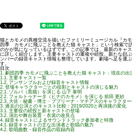
猫とカモメの異種交流を描いたファミリーミュージカル『カモ
四季 カモメに飛ぶことを教えた猫 キャスト」という検索で
のかが気になっているはずです。この記事では、最新のキャス
に詳しく紹介します。主要キャストの重複や続投、新たな顔ぶ
ンバーの録音キャスト情報も整理しています。劇場へ足を運ぶ
す。
目次
1.
劇団四季 カモメに飛ぶことを教えた猫 キャスト：現在の出
1.1.
主要キャスト一覧
1.2.
アンサンブルおよび録音キャスト情報
2.
登場キャラクターごとの役割とキャストの演じる魅力
2.1.
ゾルバ（黒猫）を演じる 山下 泰明
2.2.
フォルトゥナータ（ヒナのカモメ）を演じる 前田 更紗
2.3.
大佐・秘書・博士・ブブリーナ・マチアスのキャラクター
3.
過去の公演とのキャスト比較：2019/2020と再演後の変化
3.1.
主要役の続投と新キャストの登場
3.2.
演出や舞台装置・衣裳の改良点
4.
録音キャストによるサウンドトラック参加者と特徴
4.1.
録音キャストの主な出演者と歌唱の魅力
4.2.
歌唱曲数・録音作品の収録内容