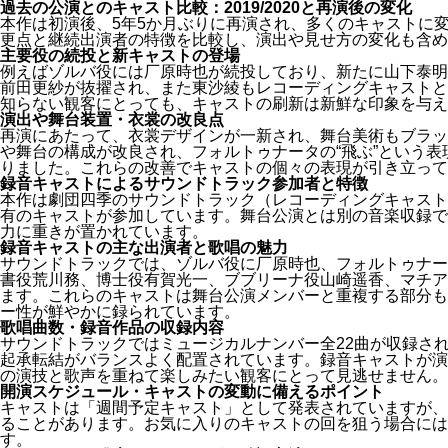
過去の公演とのキャスト比較：2019/2020と再演後の変化
本作は初演後、5年5か月ぶりに再演され、多くのキャストに
更点と継続出演者の特徴を比較し、演出や見せ方の変化も含め
主要役の続投と新キャストの登場
例えばゾルバ役には厂原時也が続投しており、新たに山下泰明
前田更紗が抜擢され、また東沙綾もレコーディングキャストと
知らない観客にとっても、キャストの刷新は新鮮な印象を与え
演出や舞台装置・衣裳の改良点
再演にあたって、衣裳デザインが一新され、舞台美術もブラッ
や舞台の構成が改良され、フォルトゥナータの“飛ぶ”という
りました。これらの改善でキャストの個々の表現が引き立って
録音キャストによるサウンドトラック参加者と特徴
本作は劇団四季のサウンドトラック（レコーディングキャスト
有のキャストが参加しています。舞台公演とは別の音楽収録で
力に重きが置かれています。
録音キャストの主な出演者と歌唱の魅力
サウンドトラックでは、ゾルバ役に厂原時也、フォルトゥナー
書役荒川務、博士役有賀光一、ブブリーナ役山崎遥香、マチア
ます。これらのキャストは舞台公演メンバーと重複する部分も
ー性が鮮やかに録られています。
歌唱曲数・録音作品の収録内容
サウンドトラックではミュージカルナンバー全22曲が収録さ
起承転結がバランスよく配置されています。録音キャストが演
の演技と歌声を重ねて楽しみたい観客にとって見逃せません。
開演スケジュール・キャストの変動に備えるポイント
キャストは「週間予定キャスト」として発表されていますが、
ることがあります。お気に入りのキャストの回を狙う場合には
す。