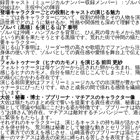
録音キャスト（ミュージカルナンバー収録メンバー）：ゾルバ
沙綾ほか、主役中心の陣容
登場キャラクターごとの役割とキャストの演じる魅力
ここでは各キャラクターについて、役割の特徴とその人物を演
語世界でどのように魅せるか、性格や関係性も深めて理解でき
ゾルバ（黒猫）を演じる 山下 泰明
ゾルバは沖縄・ハンブルクを背景に、ひん死の母カモメから預
という約束を果たそうとする黒猫です。荒れた街で仲間の猫た
要キャラクター。
演じる山下泰明は、リーダー性の高さや歌唱力でファンから注
身体の使い方で、ゾルバとしての責任感や愛情を舞台上で伝え
ます。
フォルトゥナータ（ヒナのカモメ）を演じる 前田 更紗
フォルトゥナータは母ケンガーから託された卵から生まれ、猫
感じるヒナのカモメ。自分を猫だと信じこんでしまったり、飛
の核心にかかわる存在です。
演じる前田更紗はファミリーミュージカルでの出演歴が豊かで
ゥナータにぴったりです。幼さと成長の間で揺れる感情を繊細
ています。
大佐・秘書・博士・ブブリーナ・マチアスのキャラクター像
大佐は猫たちのまとめ役で誓いを提案する責任者の猫、秘書は
猫として理論や知識にこだわる姿が特徴です。ブブリーナは幼
う“お姉さん”的存在。マチアスは敵対するチンパンジーで、
に緊張をもたらします。
それぞれのキャラクターは、演じるキャストの持ち味が活かさ
さを併せ持ち、荒川務は秘書として敏捷な動きとセリフ回しが
して裏方での支えを感じさせ、山崎遥香のブブリーナは温かな
兼一のマチアスは過去の栄光に縛られる苦しさを表現すること