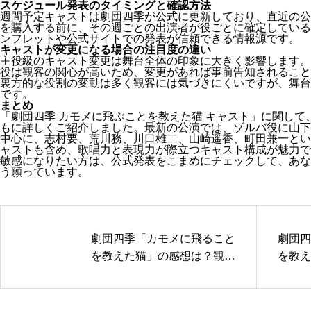
スケジュール発表のタイミングと確認方法
週間予定キャストは劇団四季が公式に更新しており、直近の公
を購入する前に、その週ごとの出演者が役ごとに確定している
ンフレットや公式サイトでの発表が信頼できる情報源です。
キャストが変更になる場合の注目度の違い
主役級のキャスト変更は舞台全体の印象に大きく影響します。
役は観客の関心が高いため、変更があれば事前告知されること
裏方的な役割の変動は多く観客には気づきにくいですが、舞台
です。
まとめ
「劇団四季 カモメに飛ぶことを教えた猫 キャスト」に関し
もに詳しくご紹介しました。最新の公演では、ゾルバ役に山下
中心に、志村要、荒川務、川口雄二、山崎遥香、町田兼一とい
ャストも含め、歌唱力と表現力が際立つキャスト構成が魅力で
敏感になりたい方は、公式発表をこまめにチェックして、あな
う願っています。
劇団四季「カモメに飛ること
劇団四
を教えた猫」の感想は？観客
を教え
が語る舞台の魅力と評価
ータと
の秘密