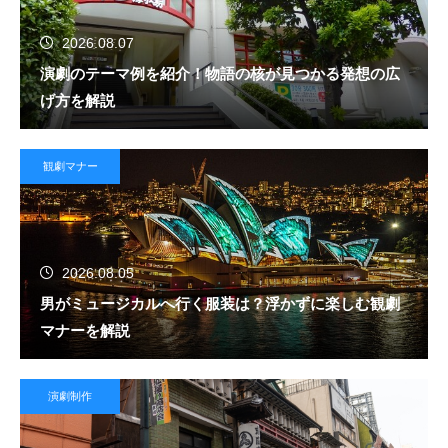
2026.08.07
演劇のテーマ例を紹介！物語の核が見つかる発想の広
げ方を解説
観劇マナー
2026.08.05
男がミュージカルへ行く服装は？浮かずに楽しむ観劇
マナーを解説
演劇制作