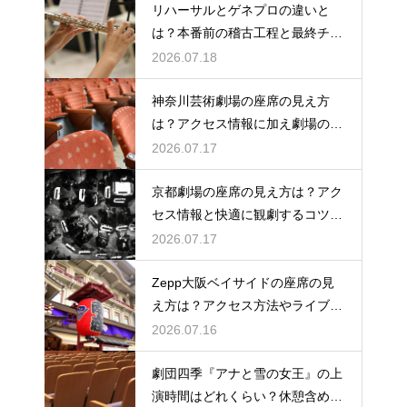
リハーサルとゲネプロの違いと
は？本番前の稽古工程と最終チェ
ックの意味を解説
2026.07.18
神奈川芸術劇場の座席の見え方
は？アクセス情報に加え劇場の魅
力を徹底解説
2026.07.17
京都劇場の座席の見え方は？アク
セス情報と快適に観劇するコツを
事前にチェック
2026.07.17
Zepp大阪ベイサイドの座席の見
え方は？アクセス方法やライブを
楽しむポイントを紹介
2026.07.16
劇団四季『アナと雪の女王』の上
演時間はどれくらい？休憩含めた