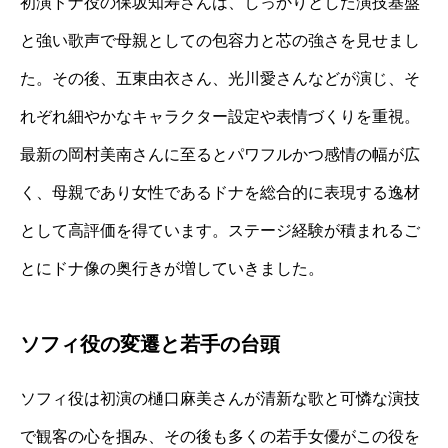
初演ドナ役の保坂知寿さんは、しっかりとした演技基盤
と強い歌声で母親としての包容力と芯の強さを見せまし
た。その後、五東由衣さん、光川愛さんなどが演じ、そ
れぞれ細やかなキャラクター設定や表情づくりを重視。
最新の岡村美南さんに至るとパワフルかつ感情の幅が広
く、母親であり女性であるドナを総合的に表現する逸材
として高評価を得ています。ステージ経験が積まれるご
とにドナ像の奥行きが増していきました。
ソフィ役の変遷と若手の台頭
ソフィ役は初演の樋口麻美さんが清新な歌と可憐な演技
で観客の心を掴み、その後も多くの若手女優がこの役を