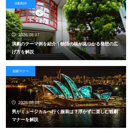
演劇制作
2026.08.07
演劇のテーマ例を紹介！物語の核が見つかる発想の広
げ方を解説
観劇マナー
2026.08.05
男がミュージカルへ行く服装は？浮かずに楽しむ観劇
マナーを解説