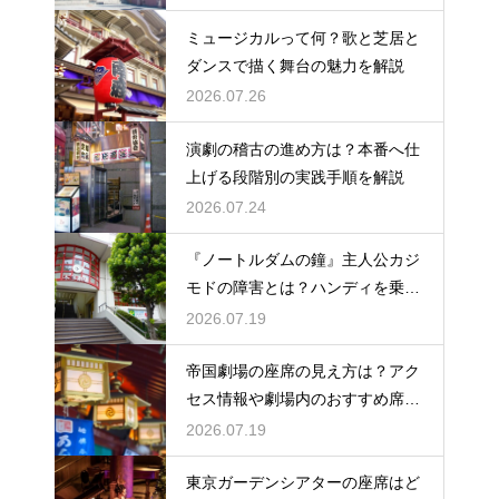
ミュージカルって何？歌と芝居と
ダンスで描く舞台の魅力を解説
2026.07.26
演劇の稽古の進め方は？本番へ仕
上げる段階別の実践手順を解説
2026.07.24
『ノートルダムの鐘』主人公カジ
モドの障害とは？ハンディを乗り
越える姿に感動
2026.07.19
帝国劇場の座席の見え方は？アク
セス情報や劇場内のおすすめ席を
徹底ガイド
2026.07.19
東京ガーデンシアターの座席はど