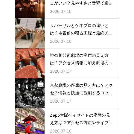
こがいい？見やすさと音響で選ぶ
おすすめのポジション
2026.07.18
リハーサルとゲネプロの違いと
は？本番前の稽古工程と最終チェ
ックの意味を解説
2026.07.18
神奈川芸術劇場の座席の見え方
は？アクセス情報に加え劇場の魅
力を徹底解説
2026.07.17
京都劇場の座席の見え方は？アク
セス情報と快適に観劇するコツを
事前にチェック
2026.07.17
Zepp大阪ベイサイドの座席の見
え方は？アクセス方法やライブを
楽しむポイントを紹介
2026.07.16