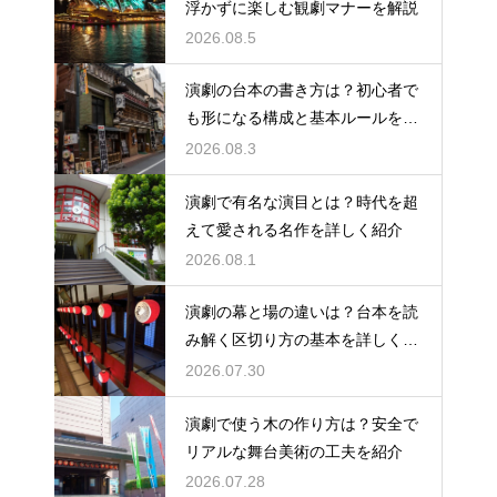
浮かずに楽しむ観劇マナーを解説
2026.08.5
演劇の台本の書き方は？初心者で
も形になる構成と基本ルールを解
説
2026.08.3
演劇で有名な演目とは？時代を超
えて愛される名作を詳しく紹介
2026.08.1
演劇の幕と場の違いは？台本を読
み解く区切り方の基本を詳しく解
説
2026.07.30
演劇で使う木の作り方は？安全で
リアルな舞台美術の工夫を紹介
2026.07.28