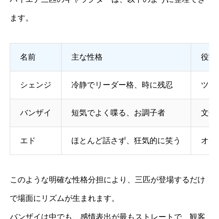
ます。
名前
主な性格
役割
シェンジ
冷静でリーダー格、時に残忍
ツッ
バンザイ
短気でよく喋る、お調子者
文句
エド
ほとんど話さず、狂気的に笑う
オチ
このような明確な性格分担により、三匹が登場するだけ
で場面にリズムが生まれます。
バンザイは中でも、感情表出が最もストレートで、観客