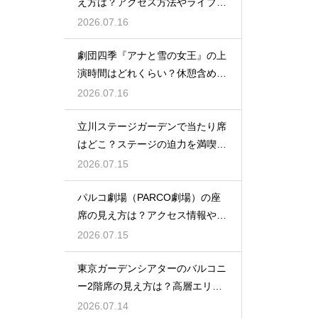
え方は？アクセス方法やライブを
楽しむポイントを紹介
2026.07.16
劇団四季『アナと雪の女王』の上
演時間はどれくらい？休憩含めた
公演の長さを解説
2026.07.16
立川ステージガーデンで当たり席
はどこ？ステージの迫力を満喫で
きるベストポジションを紹介
2026.07.15
パルコ劇場（PARCO劇場）の座
席の見え方は？アクセス情報や劇
場の特徴も徹底紹介
2026.07.15
東京ガーデンシアターのバルコニ
ー2階席の見え方は？高層エリア
からの視界と音響をチェック
2026.07.14