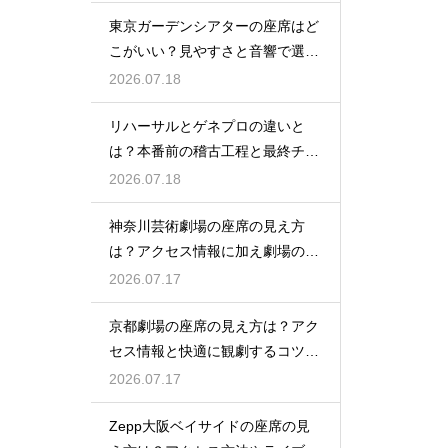
東京ガーデンシアターの座席はど
こがいい？見やすさと音響で選ぶ
おすすめのポジション
2026.07.18
リハーサルとゲネプロの違いと
は？本番前の稽古工程と最終チェ
ックの意味を解説
2026.07.18
神奈川芸術劇場の座席の見え方
は？アクセス情報に加え劇場の魅
力を徹底解説
2026.07.17
京都劇場の座席の見え方は？アク
セス情報と快適に観劇するコツを
事前にチェック
2026.07.17
Zepp大阪ベイサイドの座席の見