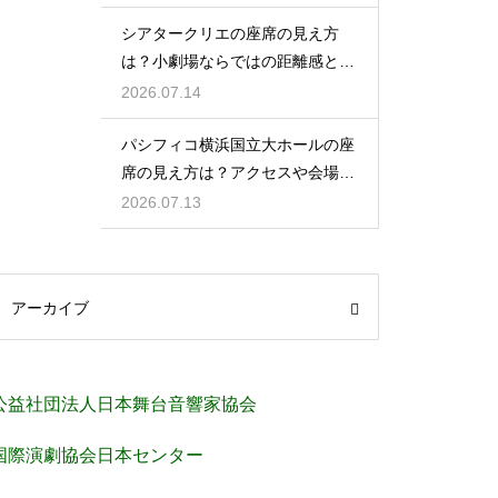
シアタークリエの座席の見え方
は？小劇場ならではの距離感と見
やすさを解説
2026.07.14
パシフィコ横浜国立大ホールの座
席の見え方は？アクセスや会場の
規模感も徹底チェック
2026.07.13
アーカイブ
公益社団法人日本舞台音響家協会
国際演劇協会日本センター