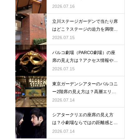
公演の長さを解説
2026.07.16
立川ステージガーデンで当たり席
はどこ？ステージの迫力を満喫で
きるベストポジションを紹介
2026.07.15
パルコ劇場（PARCO劇場）の座
席の見え方は？アクセス情報や劇
場の特徴も徹底紹介
2026.07.15
東京ガーデンシアターのバルコニ
ー2階席の見え方は？高層エリア
からの視界と音響をチェック
2026.07.14
シアタークリエの座席の見え方
は？小劇場ならではの距離感と見
やすさを解説
2026.07.14