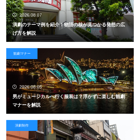
2026.08.07
演劇のテーマ例を紹介！物語の核が見つかる発想の広
げ方を解説
観劇マナー
2026.08.05
男がミュージカルへ行く服装は？浮かずに楽しむ観劇
マナーを解説
演劇制作