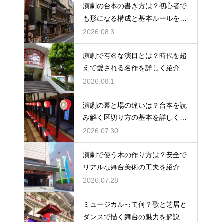
演劇の台本の書き方は？初心者で
も形になる構成と基本ルールを解
説
2026.08.3
演劇で有名な演目とは？時代を超
えて愛される名作を詳しく紹介
2026.08.1
演劇の幕と場の違いは？台本を読
み解く区切り方の基本を詳しく解
説
2026.07.30
演劇で使う木の作り方は？安全で
リアルな舞台美術の工夫を紹介
2026.07.28
ミュージカルって何？歌と芝居と
ダンスで描く舞台の魅力を解説