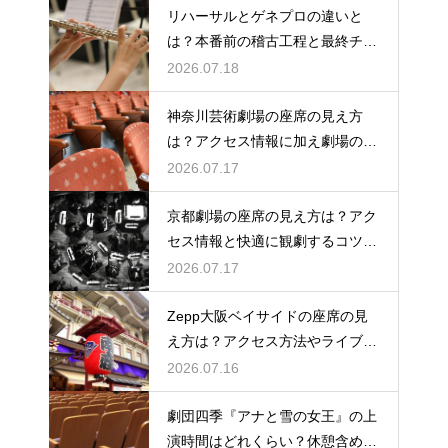
リハーサルとゲネプロの違いと
は？本番前の稽古工程と最終チェ
ックの意味を解説
2026.07.18
神奈川芸術劇場の座席の見え方
は？アクセス情報に加え劇場の魅
力を徹底解説
2026.07.17
京都劇場の座席の見え方は？アク
セス情報と快適に観劇するコツを
事前にチェック
2026.07.17
Zepp大阪ベイサイドの座席の見
え方は？アクセス方法やライブを
楽しむポイントを紹介
2026.07.16
劇団四季『アナと雪の女王』の上
演時間はどれくらい？休憩含めた