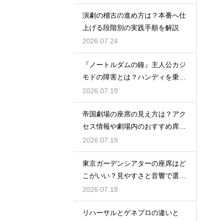
演劇の稽古の進め方は？本番へ仕
上げる段階別の実践手順を解説
2026.07.24
『ノートルダムの鐘』主人公カジ
モドの障害とは？ハンディを乗り
越える姿に感動
2026.07.19
帝国劇場の座席の見え方は？アク
セス情報や劇場内のおすすめ席を
徹底ガイド
2026.07.19
東京ガーデンシアターの座席はど
こがいい？見やすさと音響で選ぶ
おすすめのポジション
2026.07.18
リハーサルとゲネプロの違いと