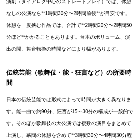
演劇（ダイアログ中心のストレートプレイ）では、休憩
なしの公演なら**1時間30分〜2時間前後**が目安です。
休憩を一度挟む作品では、合計で**2時間20分〜2時間50
分ほど**かかることもあります。台本のボリューム、演
出の間、舞台転換の時間などにより幅があります。
伝統芸能（歌舞伎・能・狂言など）の所要時
間
日本の伝統芸能では形式によって時間が大きく異なりま
す。能一曲で約90分、狂言が15～30分の構成が一般的で
す。そのほか歌舞伎の大公演では複数の演目をまとめて
上演し、幕間の休憩を含めて**3時間30分〜4時間30分程