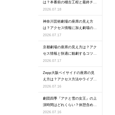
は？本番前の稽古工程と最終チェ
ックの意味を解説
2026.07.18
神奈川芸術劇場の座席の見え方
は？アクセス情報に加え劇場の魅
力を徹底解説
2026.07.17
京都劇場の座席の見え方は？アク
セス情報と快適に観劇するコツを
事前にチェック
2026.07.17
Zepp大阪ベイサイドの座席の見
え方は？アクセス方法やライブを
楽しむポイントを紹介
2026.07.16
劇団四季『アナと雪の女王』の上
演時間はどれくらい？休憩含めた
公演の長さを解説
2026.07.16