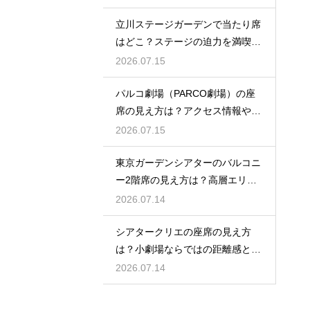
立川ステージガーデンで当たり席
はどこ？ステージの迫力を満喫で
きるベストポジションを紹介
2026.07.15
パルコ劇場（PARCO劇場）の座
席の見え方は？アクセス情報や劇
場の特徴も徹底紹介
2026.07.15
東京ガーデンシアターのバルコニ
ー2階席の見え方は？高層エリア
からの視界と音響をチェック
2026.07.14
シアタークリエの座席の見え方
は？小劇場ならではの距離感と見
やすさを解説
2026.07.14