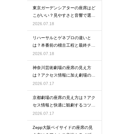
東京ガーデンシアターの座席はど
こがいい？見やすさと音響で選ぶ
おすすめのポジション
2026.07.18
リハーサルとゲネプロの違いと
は？本番前の稽古工程と最終チェ
ックの意味を解説
2026.07.18
神奈川芸術劇場の座席の見え方
は？アクセス情報に加え劇場の魅
力を徹底解説
2026.07.17
京都劇場の座席の見え方は？アク
セス情報と快適に観劇するコツを
事前にチェック
2026.07.17
Zepp大阪ベイサイドの座席の見