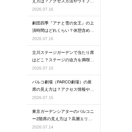
え方は？アクセス方法やライブを
楽しむポイントを紹介
2026.07.16
劇団四季『アナと雪の女王』の上
演時間はどれくらい？休憩含めた
公演の長さを解説
2026.07.16
立川ステージガーデンで当たり席
はどこ？ステージの迫力を満喫で
きるベストポジションを紹介
2026.07.15
パルコ劇場（PARCO劇場）の座
席の見え方は？アクセス情報や劇
場の特徴も徹底紹介
2026.07.15
東京ガーデンシアターのバルコニ
ー2階席の見え方は？高層エリア
からの視界と音響をチェック
2026.07.14