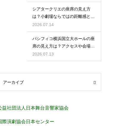
シアタークリエの座席の見え方
は？小劇場ならではの距離感と見
やすさを解説
2026.07.14
パシフィコ横浜国立大ホールの座
席の見え方は？アクセスや会場の
規模感も徹底チェック
2026.07.13
アーカイブ
公益社団法人日本舞台音響家協会
国際演劇協会日本センター