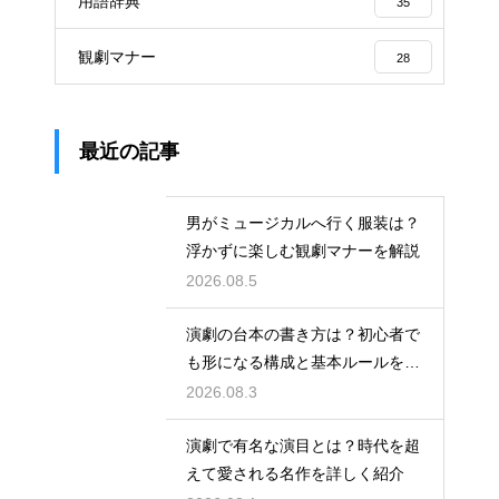
用語辞典
35
観劇マナー
28
最近の記事
男がミュージカルへ行く服装は？
浮かずに楽しむ観劇マナーを解説
2026.08.5
演劇の台本の書き方は？初心者で
も形になる構成と基本ルールを解
説
2026.08.3
演劇で有名な演目とは？時代を超
えて愛される名作を詳しく紹介