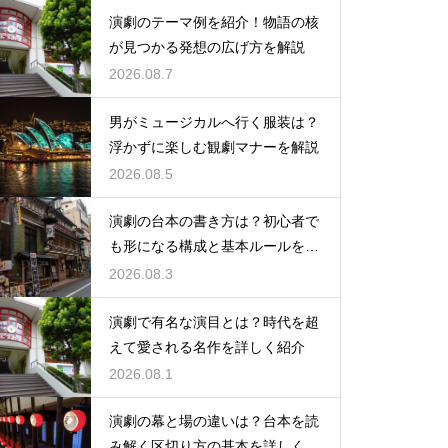
演劇のテーマ例を紹介！物語の核
が見つかる発想の広げ方を解説
2026.08.7
男がミュージカルへ行く服装は？
浮かずに楽しむ観劇マナーを解説
2026.08.5
演劇の台本の書き方は？初心者で
も形になる構成と基本ルールを解
説
2026.08.3
演劇で有名な演目とは？時代を超
えて愛される名作を詳しく紹介
2026.08.1
演劇の幕と場の違いは？台本を読
み解く区切り方の基本を詳しく解