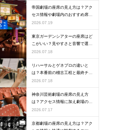
帝国劇場の座席の見え方は？アク
セス情報や劇場内のおすすめ席を
徹底ガイド
2026.07.19
東京ガーデンシアターの座席はど
こがいい？見やすさと音響で選ぶ
おすすめのポジション
2026.07.18
リハーサルとゲネプロの違いと
は？本番前の稽古工程と最終チェ
ックの意味を解説
2026.07.18
神奈川芸術劇場の座席の見え方
は？アクセス情報に加え劇場の魅
力を徹底解説
2026.07.17
京都劇場の座席の見え方は？アク