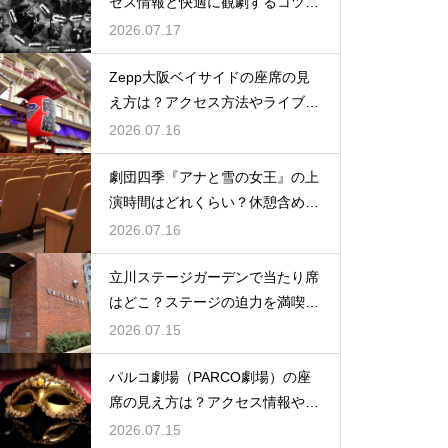
セス情報と快適に観劇するコツを
事前にチェック
2026.07.17
Zepp大阪ベイサイドの座席の見
え方は？アクセス方法やライブを
楽しむポイントを紹介
2026.07.16
劇団四季『アナと雪の女王』の上
演時間はどれくらい？休憩含めた
公演の長さを解説
2026.07.16
立川ステージガーデンで当たり席
はどこ？ステージの迫力を満喫で
きるベストポジションを紹介
2026.07.15
パルコ劇場（PARCO劇場）の座
席の見え方は？アクセス情報や劇
場の特徴も徹底紹介
2026.07.15