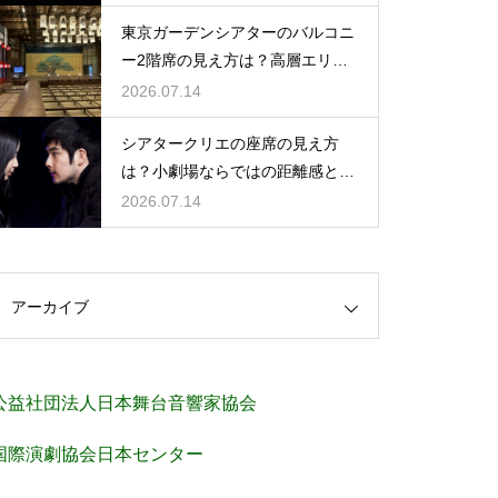
東京ガーデンシアターのバルコニ
ー2階席の見え方は？高層エリア
からの視界と音響をチェック
2026.07.14
シアタークリエの座席の見え方
は？小劇場ならではの距離感と見
やすさを解説
2026.07.14
アーカイブ
公益社団法人日本舞台音響家協会
国際演劇協会日本センター