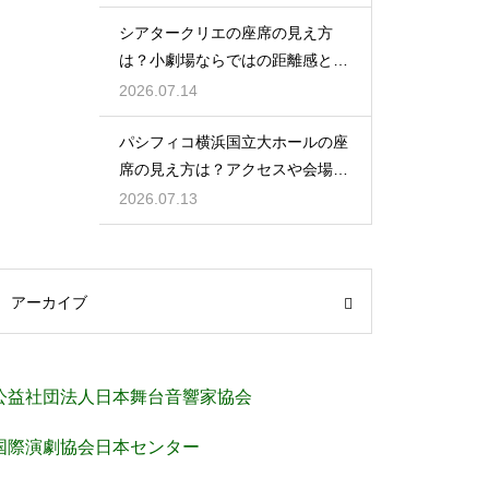
シアタークリエの座席の見え方
は？小劇場ならではの距離感と見
やすさを解説
2026.07.14
パシフィコ横浜国立大ホールの座
席の見え方は？アクセスや会場の
規模感も徹底チェック
2026.07.13
アーカイブ
公益社団法人日本舞台音響家協会
国際演劇協会日本センター