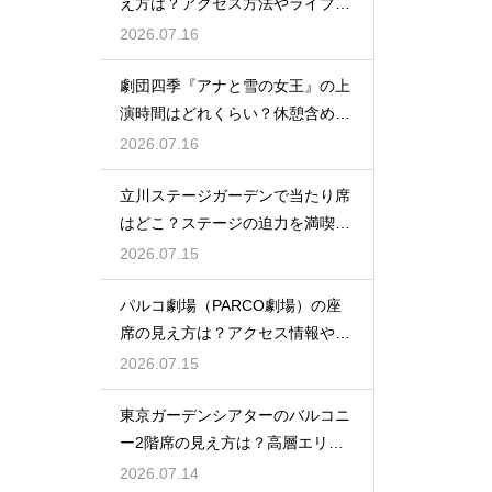
え方は？アクセス方法やライブを
楽しむポイントを紹介
2026.07.16
劇団四季『アナと雪の女王』の上
演時間はどれくらい？休憩含めた
公演の長さを解説
2026.07.16
立川ステージガーデンで当たり席
はどこ？ステージの迫力を満喫で
きるベストポジションを紹介
2026.07.15
パルコ劇場（PARCO劇場）の座
席の見え方は？アクセス情報や劇
場の特徴も徹底紹介
2026.07.15
東京ガーデンシアターのバルコニ
ー2階席の見え方は？高層エリア
からの視界と音響をチェック
2026.07.14