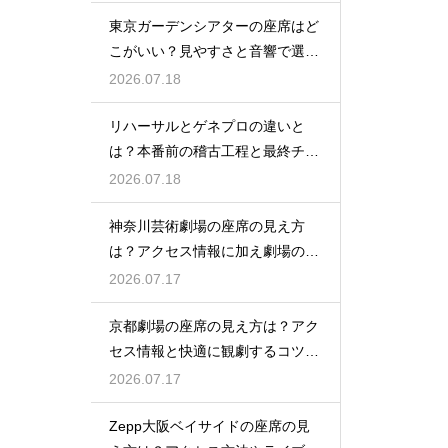
東京ガーデンシアターの座席はど
こがいい？見やすさと音響で選ぶ
おすすめのポジション
2026.07.18
リハーサルとゲネプロの違いと
は？本番前の稽古工程と最終チェ
ックの意味を解説
2026.07.18
神奈川芸術劇場の座席の見え方
は？アクセス情報に加え劇場の魅
力を徹底解説
2026.07.17
京都劇場の座席の見え方は？アク
セス情報と快適に観劇するコツを
事前にチェック
2026.07.17
Zepp大阪ベイサイドの座席の見