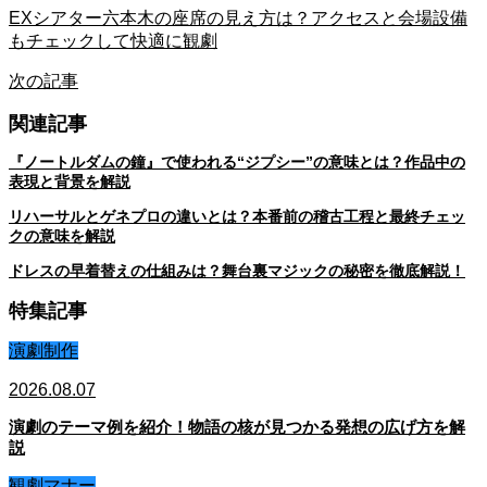
EXシアター六本木の座席の見え方は？アクセスと会場設備
もチェックして快適に観劇
次の記事
関連記事
『ノートルダムの鐘』で使われる“ジプシー”の意味とは？作品中の
表現と背景を解説
リハーサルとゲネプロの違いとは？本番前の稽古工程と最終チェッ
クの意味を解説
ドレスの早着替えの仕組みは？舞台裏マジックの秘密を徹底解説！
特集記事
演劇制作
2026.08.07
演劇のテーマ例を紹介！物語の核が見つかる発想の広げ方を解
説
観劇マナー