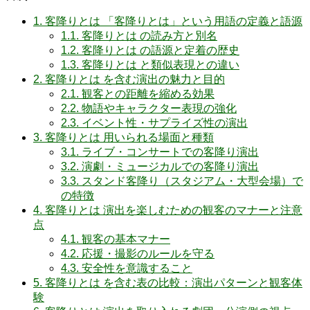
1.
客降りとは 「客降りとは」という用語の定義と語源
1.1.
客降りとは の読み方と別名
1.2.
客降りとは の語源と定着の歴史
1.3.
客降りとは と類似表現との違い
2.
客降りとは を含む演出の魅力と目的
2.1.
観客との距離を縮める効果
2.2.
物語やキャラクター表現の強化
2.3.
イベント性・サプライズ性の演出
3.
客降りとは 用いられる場面と種類
3.1.
ライブ・コンサートでの客降り演出
3.2.
演劇・ミュージカルでの客降り演出
3.3.
スタンド客降り（スタジアム・大型会場）で
の特徴
4.
客降りとは 演出を楽しむための観客のマナーと注意
点
4.1.
観客の基本マナー
4.2.
応援・撮影のルールを守る
4.3.
安全性を意識すること
5.
客降りとは を含む表の比較：演出パターンと観客体
験