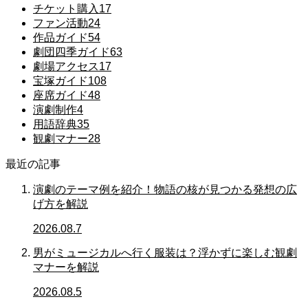
チケット購入
17
ファン活動
24
作品ガイド
54
劇団四季ガイド
63
劇場アクセス
17
宝塚ガイド
108
座席ガイド
48
演劇制作
4
用語辞典
35
観劇マナー
28
最近の記事
演劇のテーマ例を紹介！物語の核が見つかる発想の広
げ方を解説
2026.08.7
男がミュージカルへ行く服装は？浮かずに楽しむ観劇
マナーを解説
2026.08.5