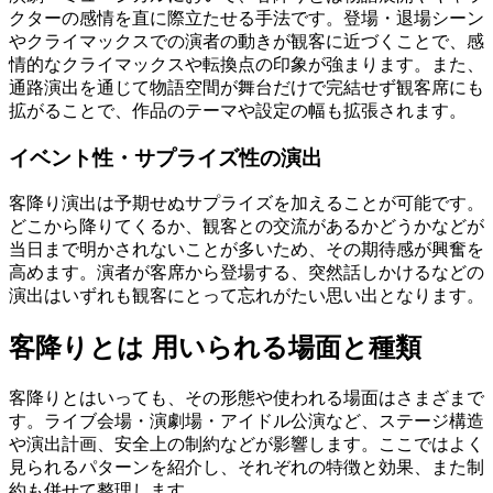
クターの感情を直に際立たせる手法です。登場・退場シーン
やクライマックスでの演者の動きが観客に近づくことで、感
情的なクライマックスや転換点の印象が強まります。また、
通路演出を通じて物語空間が舞台だけで完結せず観客席にも
拡がることで、作品のテーマや設定の幅も拡張されます。
イベント性・サプライズ性の演出
客降り演出は予期せぬサプライズを加えることが可能です。
どこから降りてくるか、観客との交流があるかどうかなどが
当日まで明かされないことが多いため、その期待感が興奮を
高めます。演者が客席から登場する、突然話しかけるなどの
演出はいずれも観客にとって忘れがたい思い出となります。
客降りとは 用いられる場面と種類
客降りとはいっても、その形態や使われる場面はさまざまで
す。ライブ会場・演劇場・アイドル公演など、ステージ構造
や演出計画、安全上の制約などが影響します。ここではよく
見られるパターンを紹介し、それぞれの特徴と効果、また制
約も併せて整理します。