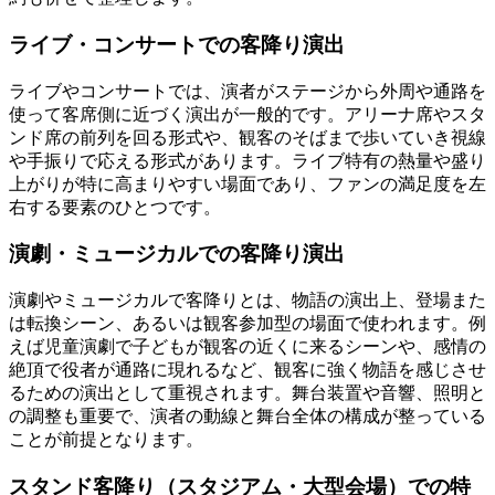
ライブ・コンサートでの客降り演出
ライブやコンサートでは、演者がステージから外周や通路を
使って客席側に近づく演出が一般的です。アリーナ席やスタ
ンド席の前列を回る形式や、観客のそばまで歩いていき視線
や手振りで応える形式があります。ライブ特有の熱量や盛り
上がりが特に高まりやすい場面であり、ファンの満足度を左
右する要素のひとつです。
演劇・ミュージカルでの客降り演出
演劇やミュージカルで客降りとは、物語の演出上、登場また
は転換シーン、あるいは観客参加型の場面で使われます。例
えば児童演劇で子どもが観客の近くに来るシーンや、感情の
絶頂で役者が通路に現れるなど、観客に強く物語を感じさせ
るための演出として重視されます。舞台装置や音響、照明と
の調整も重要で、演者の動線と舞台全体の構成が整っている
ことが前提となります。
スタンド客降り（スタジアム・大型会場）での特