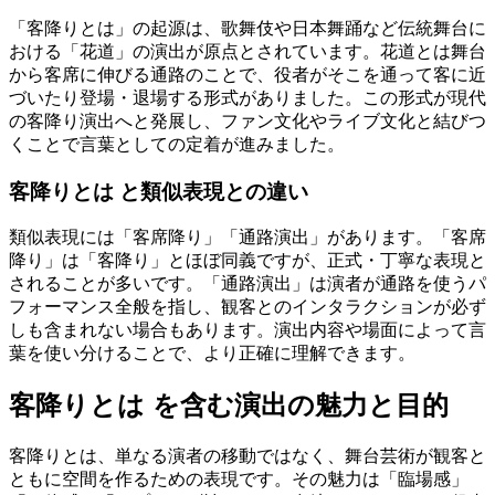
「客降りとは」の起源は、歌舞伎や日本舞踊など伝統舞台に
おける「花道」の演出が原点とされています。花道とは舞台
から客席に伸びる通路のことで、役者がそこを通って客に近
づいたり登場・退場する形式がありました。この形式が現代
の客降り演出へと発展し、ファン文化やライブ文化と結びつ
くことで言葉としての定着が進みました。
客降りとは と類似表現との違い
類似表現には「客席降り」「通路演出」があります。「客席
降り」は「客降り」とほぼ同義ですが、正式・丁寧な表現と
されることが多いです。「通路演出」は演者が通路を使うパ
フォーマンス全般を指し、観客とのインタラクションが必ず
しも含まれない場合もあります。演出内容や場面によって言
葉を使い分けることで、より正確に理解できます。
客降りとは を含む演出の魅力と目的
客降りとは、単なる演者の移動ではなく、舞台芸術が観客と
ともに空間を作るための表現です。その魅力は「臨場感」