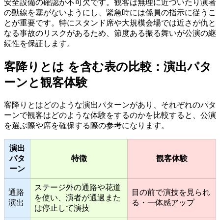
安全設備の確認が不可欠です。観客は無理に近づいたり演者
の動線を塞がないようにし、緊急時には係員の指示に従うこ
とが重要です。特にスタンド席や大規模会場では近さが仇と
なる事故のリスクがあるため、節度ある振る舞いが公演の継
続性を保証します。
客降りとは を含む表の比較：演出パタ
ーンと観客体験
客降りとはどのような演出パターンがあり、それぞれのパタ
ーンで観客はどのような体験をするのかを比較すると、公演
を選ぶ際や席を確保する際の参考になります。
演出
パタ
特徴
観客体験
ーン
ステージ外の通路や花道
通路
目の前で演技を見られ
を使い、演者が通過また
演出
る・一体感アップ
は停止して演技