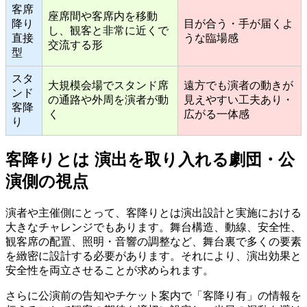
客席
座席間や客席内を移動
降り
目が合う・手が届くよ
し、観客と非常に近くで
直接
うな臨場感
交流する形
型
スタ
大規模会場でスタンド席
遠方でも演者の動きが
ンド
の通路や外周を演者が動
見えやすい工夫あり・
客降
く
広がる一体感
り
客降りとは 演出を取り入れる劇団・公
演側の視点
演者や主催側にとって、客降りとは演出設計と実施における
大きなチャレンジでもあります。舞台構造、動線、安全性、
観客席の配置、照明・音響の調整など、舞台裏で多くの要素
を緻密に設計する必要があります。それにより、演出効果と
安全性を両立させることが求められます。
さらに公演前の告知やチケット案内で「客降り有」の情報を