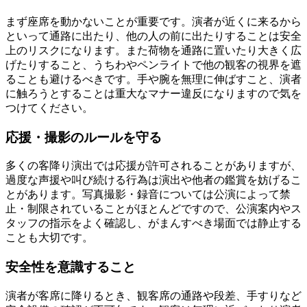
まず座席を動かないことが重要です。演者が近くに来るから
といって通路に出たり、他の人の前に出たりすることは安全
上のリスクになります。また荷物を通路に置いたり大きく広
げたりすること、うちわやペンライトで他の観客の視界を遮
ることも避けるべきです。手や腕を無理に伸ばすこと、演者
に触ろうとすることは重大なマナー違反になりますので気を
つけてください。
応援・撮影のルールを守る
多くの客降り演出では応援が許可されることがありますが、
過度な声援や叫び続ける行為は演出や他者の鑑賞を妨げるこ
とがあります。写真撮影・録音については公演によって禁
止・制限されていることがほとんどですので、公演案内やス
タッフの指示をよく確認し、がまんすべき場面では静止する
ことも大切です。
安全性を意識すること
演者が客席に降りるとき、観客席の通路や段差、手すりなど