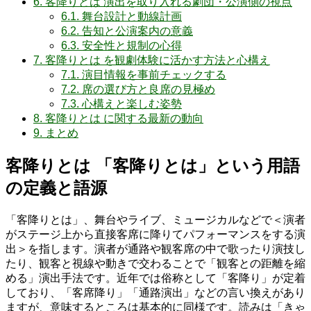
6.
客降りとは 演出を取り入れる劇団・公演側の視点
6.1.
舞台設計と動線計画
6.2.
告知と公演案内の意義
6.3.
安全性と規制の心得
7.
客降りとは を観劇体験に活かす方法と心構え
7.1.
演目情報を事前チェックする
7.2.
席の選び方と良席の見極め
7.3.
心構えと楽しむ姿勢
8.
客降りとは に関する最新の動向
9.
まとめ
客降りとは 「客降りとは」という用語
の定義と語源
「客降りとは」、舞台やライブ、ミュージカルなどで＜演者
がステージ上から直接客席に降りてパフォーマンスをする演
出＞を指します。演者が通路や観客席の中で歌ったり演技し
たり、観客と視線や動きで交わることで「観客との距離を縮
める」演出手法です。近年では俗称として「客降り」が定着
しており、「客席降り」「通路演出」などの言い換えがあり
ますが、意味するところは基本的に同様です。読みは「きゃ