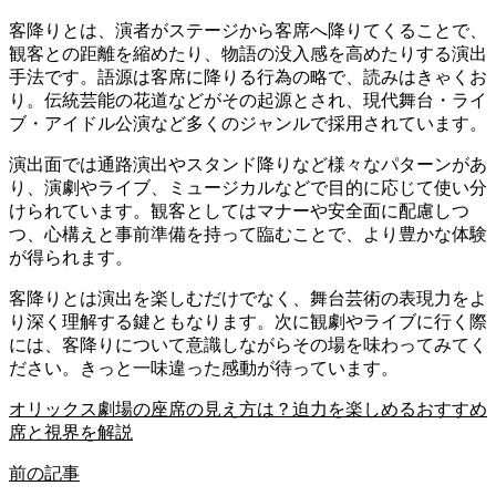
客降りとは、演者がステージから客席へ降りてくることで、
観客との距離を縮めたり、物語の没入感を高めたりする演出
手法です。語源は客席に降りる行為の略で、読みはきゃくお
り。伝統芸能の花道などがその起源とされ、現代舞台・ライ
ブ・アイドル公演など多くのジャンルで採用されています。
演出面では通路演出やスタンド降りなど様々なパターンがあ
り、演劇やライブ、ミュージカルなどで目的に応じて使い分
けられています。観客としてはマナーや安全面に配慮しつ
つ、心構えと事前準備を持って臨むことで、より豊かな体験
が得られます。
客降りとは演出を楽しむだけでなく、舞台芸術の表現力をよ
り深く理解する鍵ともなります。次に観劇やライブに行く際
には、客降りについて意識しながらその場を味わってみてく
ださい。きっと一味違った感動が待っています。
オリックス劇場の座席の見え方は？迫力を楽しめるおすすめ
席と視界を解説
前の記事