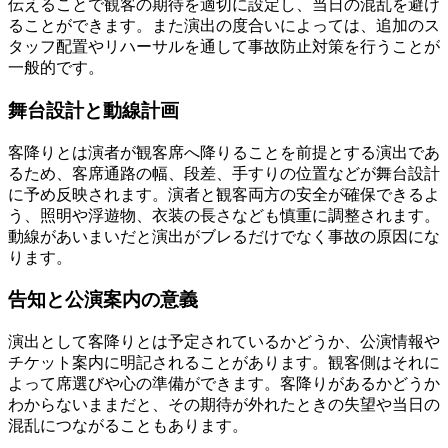
伝えることで観客の期待を適切に設定し、当日の混乱を避け
ることができます。また演出の度合いによっては、追加のス
タッフ配置やリハーサルを通して事故防止対策を行うことが
一般的です。
舞台設計と動線計画
客降りとは演者が観客席へ降りることを前提とする演出であ
るため、客席通路の幅、段差、手すりの位置などが舞台設計
に予め反映されます。演者と観客両方の安全が確保できるよ
う、照明や浮遊物、衣装の長さなども慎重に調整されます。
動線があいまいだと演出がブレるだけでなく事故の原因にな
ります。
告知と公演案内の意義
演出として客降りとは予定されているかどうか、公演情報や
チケット案内に明記されることがあります。観客側はそれに
よって席選びや心の準備ができます。客降りがあるかどうか
わからないままだと、その期待が外れたときの失望や当日の
混乱につながることもあります。