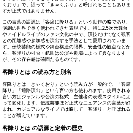
くおり」で、誤って「きゃくふり」と呼ばれることもありま
すが正式ではありません。
この言葉の語源は「客席に降りる」という動作の略であり、
演劇の世界で長く使われてきた表現です。特に2.5次元舞台
やアイドルライブのファン文化の中で、演技だけでなく観客
との距離感や参加感を演出する手法として愛用されていま
す。伝統芸能の様式や舞台構造の限界、安全性の観点などか
ら、客降りの可否・範囲は公演や劇場によって異なります
が、その存在感は確固たるものです。
客降りとは の読み方と別名
客降りとは「きゃくおり」という読み方が一般的で、「客席
降り」「通路演出」という言い方も使われます。使用される
言い方はジャンルや公演の格式、主催者の表現スタイルによ
って変化します。伝統芸能ほど正式なニュアンスの言葉が好
まれ、カジュアルなライブでは略して「客降り」と呼ばれる
ことが増えています。
客降りとは の語源と定着の歴史