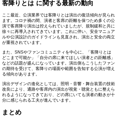
客降りとは に関する最新の動向
ここ最近、公演業界では客降りとは演出の復活傾向が見られ
ます。コロナ禍の間、演者と客席の距離を保つため多くの公
演で客席降り演出は控えられていましたが、規制緩和と共に
徐々に再導入されてきています。これに伴い、安全マニュア
ルや公演設計のガイドラインも見直され、演出と安全の両立
が重視されています。
また、SNSやファンコミュニティを中心に、「客降りとは
どこまで可能か」「自分の席に来てほしい演者との距離感」
などの話題が盛んになっています。演出側もこうしたファン
の期待を受けて、客降りの場面や範囲を告知する公演が増え
る傾向があります。
演出デザインの進化としては、照明・音響・舞台装置の技術
改良により、通路や客席内の演出が視覚・聴覚ともに整えら
れるようになってきており、どの席にいても演者の動きが十
分に感じられる工夫が進んでいます。
まとめ