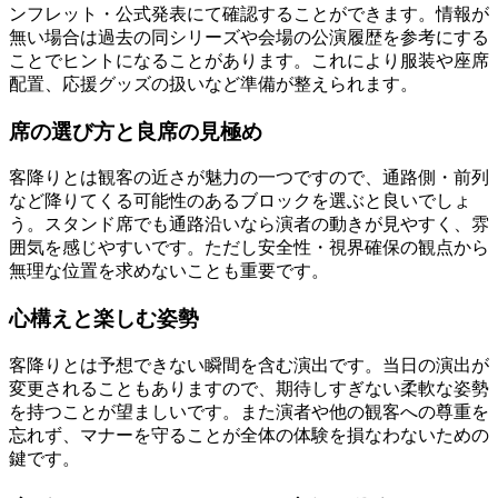
ンフレット・公式発表にて確認することができます。情報が
無い場合は過去の同シリーズや会場の公演履歴を参考にする
ことでヒントになることがあります。これにより服装や座席
配置、応援グッズの扱いなど準備が整えられます。
席の選び方と良席の見極め
客降りとは観客の近さが魅力の一つですので、通路側・前列
など降りてくる可能性のあるブロックを選ぶと良いでしょ
う。スタンド席でも通路沿いなら演者の動きが見やすく、雰
囲気を感じやすいです。ただし安全性・視界確保の観点から
無理な位置を求めないことも重要です。
心構えと楽しむ姿勢
客降りとは予想できない瞬間を含む演出です。当日の演出が
変更されることもありますので、期待しすぎない柔軟な姿勢
を持つことが望ましいです。また演者や他の観客への尊重を
忘れず、マナーを守ることが全体の体験を損なわないための
鍵です。