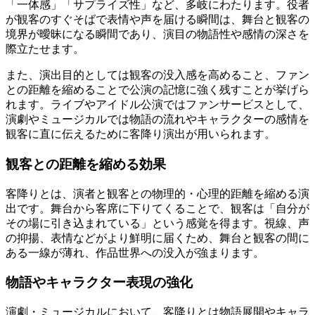
「一体感」「サプライズ性」など、多岐にわたります。役者
が観客のすぐそばで表情や声を届ける瞬間は、舞台と観客の
境界が曖昧になる瞬間であり、演目の物語性や感情の深さを
際立たせます。
また、演出目的としては観客の没入感を高めること、ファン
との距離を縮めることで公演の記憶に強く残すことが挙げら
れます。ライブやアイドル公演ではファンサービスとして、
演劇やミュージカルでは物語の流れやキャラクターの感情を
観客に直に伝えるために客降り演出が用いられます。
観客との距離を縮める効果
客降りとは、演者と観客との物理的・心理的距離を縮める演
出です。舞台から客席に下りてくることで、観客は「自分が
その場に引き込まれている」という感覚を得ます。視線、声
の抑揚、表情などがより鮮明に届くため、舞台と観客の間に
ある一線が薄れ、作品世界への没入が強まります。
物語やキャラクター表現の強化
演劇・ミュージカルにおいて、客降りとは物語展開やキャラ