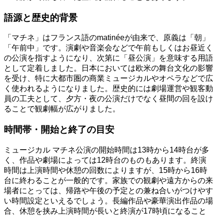
語源と歴史的背景
「マチネ」はフランス語のmatinéeが由来で、原義は「朝」
「午前中」です。演劇や音楽会などで午前もしくはお昼近く
の公演を指すようになり、次第に「昼公演」を意味する用語
として定着しました。日本においては欧米の舞台文化の影響
を受け、特に大都市圏の商業ミュージカルやオペラなどで広
く使われるようになりました。歴史的には劇場運営や観客動
員の工夫として、夕方・夜の公演だけでなく昼間の回を設け
ることで観劇幅が広がりました。
時間帯・開始と終了の目安
ミュージカル マチネ公演の開始時間は13時から14時台が多
く、作品や劇場によっては12時台のものもあります。終演
時間は上演時間や休憩の回数によりますが、15時から16時
台に終わることが一般的です。家族での観劇や遠方からの来
場者にとっては、帰路や午後の予定との兼ね合いがつけやす
い時間設定といえるでしょう。長編作品や豪華演出作品の場
合、休憩を挟み上演時間が長いと終演が17時頃になること