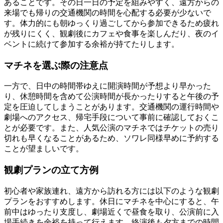
あることです。その日一日の予定を組みやすく、遠方からの
来場でも帰りの交通機関の時間を心配する必要が少ないで
す。体力的にも朝ゆっくり過ごしてから参加できるため疲れ
が残りにくく、観劇後にカフェや食事を楽しんだり、夜のイ
ベントに続けて参加する余裕が持てたりします。
マチネを選ぶ際の注意点
一方で、日中の時間帯ゆえに開演時間が予想より早かった
り、休憩時間を含めて公演時間が長かったりすると午後の予
定を圧迫してしまうことがあります。交通機関の運行時間や
劇場へのアクセス、帰宅手段について事前に確認しておくこ
とが必要です。また、人気公演のマチネではチケットの売り
切れも早くなることがあるため、ソワレ同様早めに予約する
ことが望ましいです。
観劇プランの立て方例
初心者や家族連れ、遠方から訪れる方には以下のような観劇
プランをおすすめします。休日にマチネを中心にすると、午
前中はゆったり支度し、劇場近くで昼食を取り、公演前に入
場手続きを余裕を持って行えます。終演後も夕方までの時間