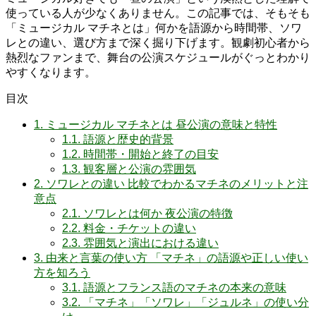
使っている人が少なくありません。この記事では、そもそも
「ミュージカル マチネとは」何かを語源から時間帯、ソワ
レとの違い、選び方まで深く掘り下げます。観劇初心者から
熱烈なファンまで、舞台の公演スケジュールがぐっとわかり
やすくなります。
目次
1.
ミュージカル マチネとは 昼公演の意味と特性
1.1.
語源と歴史的背景
1.2.
時間帯・開始と終了の目安
1.3.
観客層と公演の雰囲気
2.
ソワレとの違い 比較でわかるマチネのメリットと注
意点
2.1.
ソワレとは何か 夜公演の特徴
2.2.
料金・チケットの違い
2.3.
雰囲気と演出における違い
3.
由来と言葉の使い方 「マチネ」の語源や正しい使い
方を知ろう
3.1.
語源とフランス語のマチネの本来の意味
3.2.
「マチネ」「ソワレ」「ジュルネ」の使い分