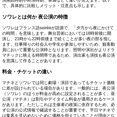
演開始時刻や終演時刻、客層などで違いが見えます。以下
で、具体的に比較しメリット・注意点も示します。
ソワレとは何か 夜公演の特徴
ソワレはフランス語soiréeが語源で、「夕方から夜にかけて
の時間」を意味します。舞台芸術においては18時前後に開
演し、21時から22時前後まで続くことが多い夜の部を指し
ます。仕事帰りの社会人や学生が参加しやすいため、観客動
員において重要な公演枠となります。照明や演出がよりドラ
マチックに映える時間帯であるため、演出家も演技も夜公演
を意識して作ることがあります。
料金・チケットの違い
マチネとソワレでは同じ劇場・演目であってもチケット価格
に差が設けられている場合があります。一般的には、夜公演
（ソワレ）のほうが料金が高めに設定されることが多く、昼
公演（マチネ）は割引やデイタイム料金が適用されるケース
があります。ただしこれは主催者の政策に依存するため、必
ず公演の公式情報で確認することが重要です。平日マチネで
は集客を見込めないために価格を抑えていることが理由とな