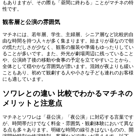
もありますが、その際も「昼間に終わる」ことがマチネの特
性です。
観客層と公演の雰囲気
マチネには、若年層、学生、主婦層、シニア層など比較的自
由な時間を持つ人々が多く集まります。始まりが昼なので朝
の慌ただしさが少なく、観客の服装や準備もゆったりしてい
ることが多いです。また、外光が劇場周辺に残っていること
や、公演終了後の移動や食事の予定を立てやすいことから、
全体として穏やかな雰囲気が漂います。混雑が夜よりも緩い
こともあり、初めて観劇する人や小さな子ども連れのお客様
にも適しています。
ソワレとの違い 比較でわかるマチネの
メリットと注意点
マチネとソワレは「昼公演」「夜公演」に対応する言葉です
が、時間帯だけでなく料金・雰囲気・観劇体験において異な
る点も多々あります。明確な時間の線引きはないものの、開