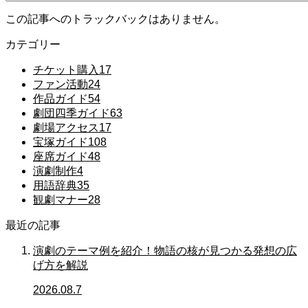
この記事へのトラックバックはありません。
カテゴリー
チケット購入
17
ファン活動
24
作品ガイド
54
劇団四季ガイド
63
劇場アクセス
17
宝塚ガイド
108
座席ガイド
48
演劇制作
4
用語辞典
35
観劇マナー
28
最近の記事
演劇のテーマ例を紹介！物語の核が見つかる発想の広
げ方を解説
2026.08.7