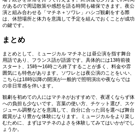
があるので周辺散策や感想を語る時間も確保できます。夜公
演と組み合わせる「マチネ＋ソワレ」ハシゴ観劇をする際
は、休憩場所と体力を意識して予定を組んでおくことが成功
の鍵です。
まとめ
まとめとして、ミュージカル マチネとは昼公演を指す舞台
用語であり、フランス語が語源です。具体的には13時前後
スタート、15時〜16時ごろ終了することが多く、料金や雰
囲気にも特色があります。ソワレとは夜公演のことをいい、
こちらは18時以降の開演が一般的で照明演出や夜ならでは
の非日常感を伴います。
観劇を初めての人にはマチネがおすすめで、夜遅くならず体
への負担も少ないです。言葉の使い方、チケット選び、スケ
ジュール調整などを意識して、自分に合った回を選べば舞台
鑑賞がより豊かな体験になります。ミュージカルをより楽し
むために、まずはマチネのよさを体験してみてはいかがでし
ょうか。