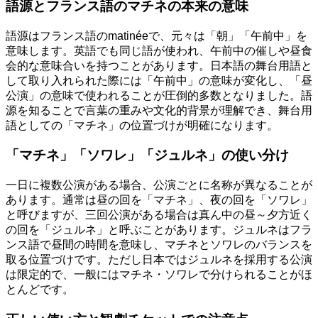
語源とフランス語のマチネの本来の意味
語源はフランス語のmatinéeで、元々は「朝」「午前中」を
意味します。英語でも同じ語が使われ、午前中の催しや昼食
会的な意味合いを持つことがあります。日本語の舞台用語と
して取り入れられた際には「午前中」の意味が変化し、「昼
公演」の意味で使われることが圧倒的多数となりました。語
源を知ることで言葉の重みや文化的背景が理解でき、舞台用
語としての「マチネ」の位置づけが明確になります。
「マチネ」「ソワレ」「ジュルネ」の使い分け
一日に複数公演がある場合、公演ごとに名称が異なることが
あります。通常は昼の回を「マチネ」、夜の回を「ソワレ」
と呼びますが、三回公演がある場合は真ん中の昼～夕方近く
の回を「ジュルネ」と呼ぶことがあります。ジュルネはフラ
ンス語で昼間の時間を意味し、マチネとソワレのバランスを
取る位置づけです。ただし日本ではジュルネを採用する公演
は限定的で、一般にはマチネ・ソワレで分けられることがほ
とんどです。