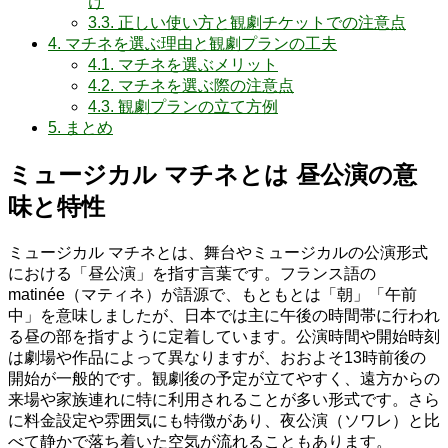
け
3.3.
正しい使い方と観劇チケットでの注意点
4.
マチネを選ぶ理由と観劇プランの工夫
4.1.
マチネを選ぶメリット
4.2.
マチネを選ぶ際の注意点
4.3.
観劇プランの立て方例
5.
まとめ
ミュージカル マチネとは 昼公演の意
味と特性
ミュージカル マチネとは、舞台やミュージカルの公演形式
における「昼公演」を指す言葉です。フランス語の
matinée（マティネ）が語源で、もともとは「朝」「午前
中」を意味しましたが、日本では主に午後の時間帯に行われ
る昼の部を指すように定着しています。公演時間や開始時刻
は劇場や作品によって異なりますが、おおよそ13時前後の
開始が一般的です。観劇後の予定が立てやすく、遠方からの
来場や家族連れに特に利用されることが多い形式です。さら
に料金設定や雰囲気にも特徴があり、夜公演（ソワレ）と比
べて静かで落ち着いた空気が流れることもあります。