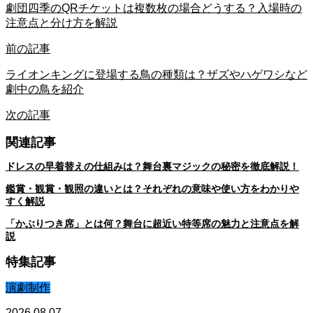
劇団四季のQRチケットは複数枚の場合どうする？入場時の
注意点と分け方を解説
前の記事
ライオンキングに登場する鳥の種類は？ザズやハゲワシなど
劇中の鳥を紹介
次の記事
関連記事
ドレスの早着替えの仕組みは？舞台裏マジックの秘密を徹底解説！
鑑賞・観賞・観照の違いとは？それぞれの意味や使い方をわかりや
すく解説
「かぶりつき席」とは何？舞台に超近い特等席の魅力と注意点を解
説
特集記事
演劇制作
2026.08.07