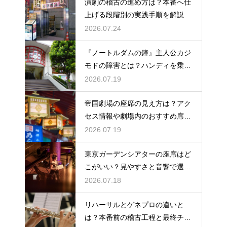
演劇の稽古の進め方は？本番へ仕
上げる段階別の実践手順を解説
2026.07.24
『ノートルダムの鐘』主人公カジ
モドの障害とは？ハンディを乗り
越える姿に感動
2026.07.19
帝国劇場の座席の見え方は？アク
セス情報や劇場内のおすすめ席を
徹底ガイド
2026.07.19
東京ガーデンシアターの座席はど
こがいい？見やすさと音響で選ぶ
おすすめのポジション
2026.07.18
リハーサルとゲネプロの違いと
は？本番前の稽古工程と最終チェ