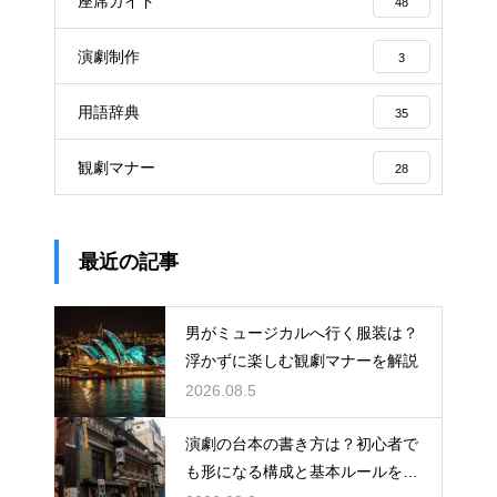
座席ガイド
48
演劇制作
3
用語辞典
35
観劇マナー
28
最近の記事
男がミュージカルへ行く服装は？
浮かずに楽しむ観劇マナーを解説
2026.08.5
演劇の台本の書き方は？初心者で
も形になる構成と基本ルールを解