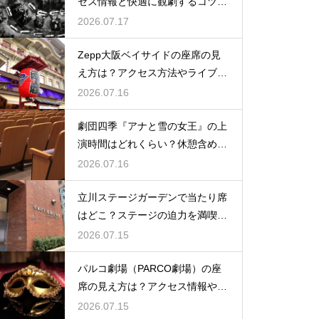
セス情報と快適に観劇するコツを
事前にチェック
2026.07.17
Zepp大阪ベイサイドの座席の見
え方は？アクセス方法やライブを
楽しむポイントを紹介
2026.07.16
劇団四季『アナと雪の女王』の上
演時間はどれくらい？休憩含めた
公演の長さを解説
2026.07.16
立川ステージガーデンで当たり席
はどこ？ステージの迫力を満喫で
きるベストポジションを紹介
2026.07.15
パルコ劇場（PARCO劇場）の座
席の見え方は？アクセス情報や劇
場の特徴も徹底紹介
2026.07.15