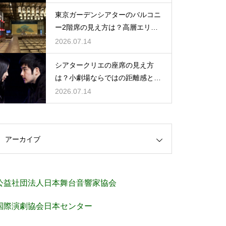
東京ガーデンシアターのバルコニ
ー2階席の見え方は？高層エリア
からの視界と音響をチェック
2026.07.14
シアタークリエの座席の見え方
は？小劇場ならではの距離感と見
やすさを解説
2026.07.14
アーカイブ
公益社団法人日本舞台音響家協会
国際演劇協会日本センター