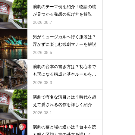
演劇のテーマ例を紹介！物語の核
が見つかる発想の広げ方を解説
2026.08.7
男がミュージカルへ行く服装は？
浮かずに楽しむ観劇マナーを解説
2026.08.5
演劇の台本の書き方は？初心者で
も形になる構成と基本ルールを解
説
2026.08.3
演劇で有名な演目とは？時代を超
えて愛される名作を詳しく紹介
2026.08.1
演劇の幕と場の違いは？台本を読
み解く区切り方の基本を詳しく解