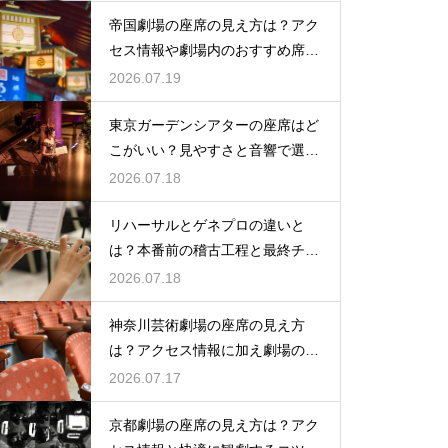
帝国劇場の座席の見え方は？アク
セス情報や劇場内のおすすめ席を
徹底ガイド
2026.07.19
東京ガーデンシアターの座席はど
こがいい？見やすさと音響で選ぶ
おすすめのポジション
2026.07.18
リハーサルとゲネプロの違いと
は？本番前の稽古工程と最終チェ
ックの意味を解説
2026.07.18
神奈川芸術劇場の座席の見え方
は？アクセス情報に加え劇場の魅
力を徹底解説
2026.07.17
京都劇場の座席の見え方は？アク