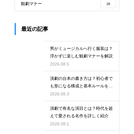
観劇マナー
28
最近の記事
男がミュージカルへ行く服装は？
浮かずに楽しむ観劇マナーを解説
2026.08.5
演劇の台本の書き方は？初心者で
も形になる構成と基本ルールを解
説
2026.08.3
演劇で有名な演目とは？時代を超
えて愛される名作を詳しく紹介
2026.08.1