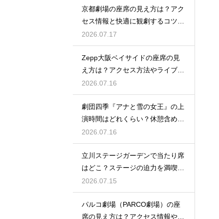
京都劇場の座席の見え方は？アク
セス情報と快適に観劇するコツを
事前にチェック
2026.07.17
Zepp大阪ベイサイドの座席の見
え方は？アクセス方法やライブを
楽しむポイントを紹介
2026.07.16
劇団四季『アナと雪の女王』の上
演時間はどれくらい？休憩含めた
公演の長さを解説
2026.07.16
立川ステージガーデンで当たり席
はどこ？ステージの迫力を満喫で
きるベストポジションを紹介
2026.07.15
パルコ劇場（PARCO劇場）の座
席の見え方は？アクセス情報や劇