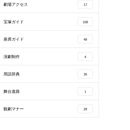
劇場アクセス
17
宝塚ガイド
108
座席ガイド
48
演劇制作
4
用語辞典
35
舞台進路
1
観劇マナー
28