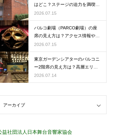
はどこ？ステージの迫力を満喫で
きるベストポジションを紹介
2026.07.15
パルコ劇場（PARCO劇場）の座
席の見え方は？アクセス情報や劇
場の特徴も徹底紹介
2026.07.15
東京ガーデンシアターのバルコニ
ー2階席の見え方は？高層エリア
からの視界と音響をチェック
2026.07.14
アーカイブ
公益社団法人日本舞台音響家協会