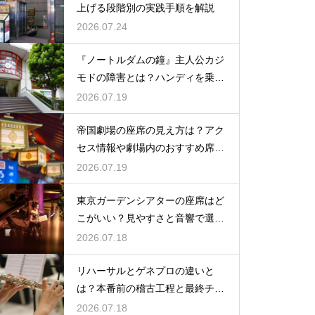
上げる段階別の実践手順を解説
2026.07.24
『ノートルダムの鐘』主人公カジ
モドの障害とは？ハンディを乗り
越える姿に感動
2026.07.19
帝国劇場の座席の見え方は？アク
セス情報や劇場内のおすすめ席を
徹底ガイド
2026.07.19
東京ガーデンシアターの座席はど
こがいい？見やすさと音響で選ぶ
おすすめのポジション
2026.07.18
リハーサルとゲネプロの違いと
は？本番前の稽古工程と最終チェ
ックの意味を解説
2026.07.18