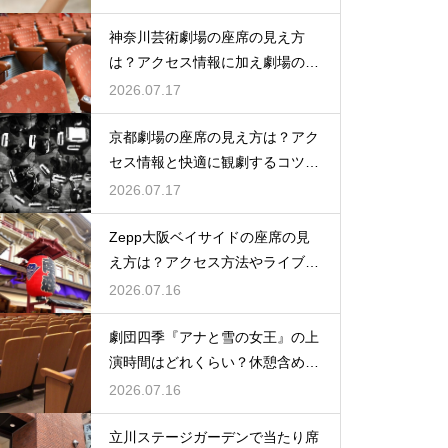
神奈川芸術劇場の座席の見え方
は？アクセス情報に加え劇場の魅
力を徹底解説
2026.07.17
京都劇場の座席の見え方は？アク
セス情報と快適に観劇するコツを
事前にチェック
2026.07.17
Zepp大阪ベイサイドの座席の見
え方は？アクセス方法やライブを
楽しむポイントを紹介
2026.07.16
劇団四季『アナと雪の女王』の上
演時間はどれくらい？休憩含めた
公演の長さを解説
2026.07.16
立川ステージガーデンで当たり席