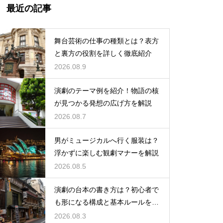
最近の記事
舞台芸術の仕事の種類とは？表方
と裏方の役割を詳しく徹底紹介
2026.08.9
演劇のテーマ例を紹介！物語の核
が見つかる発想の広げ方を解説
2026.08.7
男がミュージカルへ行く服装は？
浮かずに楽しむ観劇マナーを解説
2026.08.5
演劇の台本の書き方は？初心者で
も形になる構成と基本ルールを解
説
2026.08.3