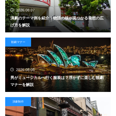
2026.08.07
演劇のテーマ例を紹介！物語の核が見つかる発想の広
げ方を解説
観劇マナー
2026.08.05
男がミュージカルへ行く服装は？浮かずに楽しむ観劇
マナーを解説
演劇制作