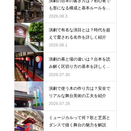
演劇の台本の書き方は？初心者で
も形になる構成と基本ルールを解
説
2026.08.3
演劇で有名な演目とは？時代を超
えて愛される名作を詳しく紹介
2026.08.1
演劇の幕と場の違いは？台本を読
み解く区切り方の基本を詳しく解
説
2026.07.30
演劇で使う木の作り方は？安全で
リアルな舞台美術の工夫を紹介
2026.07.28
ミュージカルって何？歌と芝居と
ダンスで描く舞台の魅力を解説